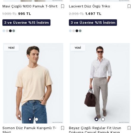
Mavi Çizgili %100 Pamuk T-Shirt
Lacivert Düz Örgü Triko
1.995
TL
995
TL
2.995
TL
1.497
TL
3 ve Üzerine %15 İndirim
3 ve Üzerine %15 İndirim
YENİ
YENİ
Somon Düz Pamuk Karışımlı T-
Beyaz Çizgili Regular Fit Uzun
Shirt
Dokuma Casual Pamuk Karışımlı