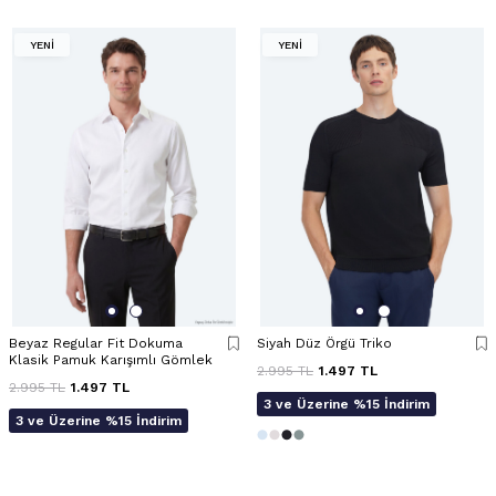
YENİ
YENİ
Beyaz Regular Fit Dokuma
Siyah Düz Örgü Triko
Klasik Pamuk Karışımlı Gömlek
2.995
TL
1.497
TL
2.995
TL
1.497
TL
3 ve Üzerine %15 İndirim
3 ve Üzerine %15 İndirim