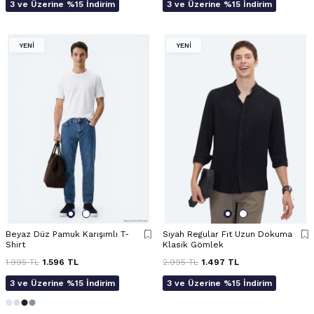
3 ve Üzerine %15 İndirim
3 ve Üzerine %15 İndirim
YENİ
YENİ
Beyaz Düz Pamuk Karışımlı T-
Siyah Regular Fit Uzun Dokuma
Shirt
Klasik Gömlek
1.995
TL
1.596
TL
2.995
TL
1.497
TL
3 ve Üzerine %15 İndirim
3 ve Üzerine %15 İndirim