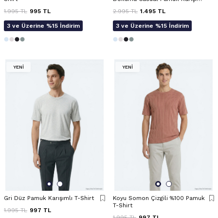
Gömlek
1.995
TL
995
TL
2.995
TL
1.495
TL
3 ve Üzerine %15 İndirim
3 ve Üzerine %15 İndirim
YENİ
YENİ
Gri Düz Pamuk Karışımlı T-Shirt
Koyu Somon Çizgili %100 Pamuk
T-Shirt
1.995
TL
997
TL
1.995
TL
997
TL