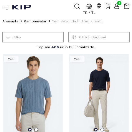
1
0
0
TR / TL
Anasayfa
Kampanyalar
Yeni Sezonda İndirim Fırsatı!
Filtre
Toplam
406
ürün bulunmaktadır.
YENİ
YENİ