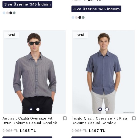
3 ve Üzerine %15 İndirim
3 ve Üzerine %15 İndirim
YENİ
YENİ
Antrasit Çizgili Oversize Fit
İndigo Çizgili Oversize Fit Kısa
Uzun Dokuma Casual Gömlek
Dokuma Casual Gömlek
2.995
TL
1.495
TL
2.995
TL
1.497
TL