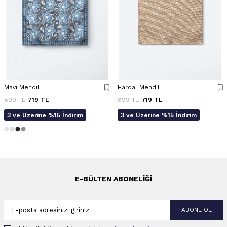
Mavi Mendil
Hardal Mendil
899
TL
719
TL
899
TL
719
TL
3 ve Üzerine %15 İndirim
3 ve Üzerine %15 İndirim
E-BÜLTEN ABONELIĞI
ABONE OL