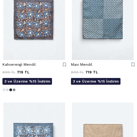
Kahverengi Mendil
Mavi Mendil
899
TL
719
TL
899
TL
719
TL
3 ve Üzerine %15 İndirim
3 ve Üzerine %15 İndirim