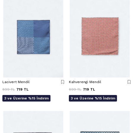
Lacivert Mendil
Kahverengi Mendil
899
TL
719
TL
899
TL
719
TL
3 ve Üzerine %15 İndirim
3 ve Üzerine %15 İndirim