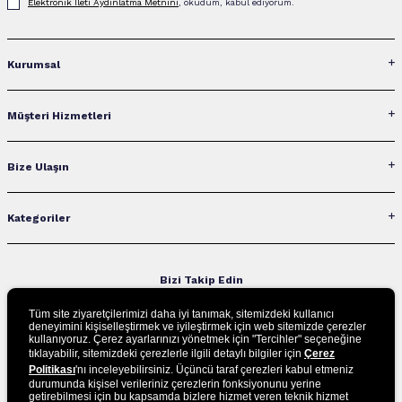
Elektronik İleti Aydınlatma Metni‌ni
, okudum, kabul ediyorum.
Kurumsal
Müşteri Hizmetleri
Bize Ulaşın
Kategoriler
Bizi Takip Edin
Tüm site ziyaretçilerimizi daha iyi tanımak, sitemizdeki kullanıcı
deneyimini kişiselleştirmek ve iyileştirmek için web sitemizde çerezler
kullanıyoruz. Çerez ayarlarınızı yönetmek için "Tercihler" seçeneğine
UYGULAMAMIZI İNDİRİN
tıklayabilir, sitemizdeki çerezlerle ilgili detaylı bilgiler için
Çerez
Politikası
'nı inceleyebilirsiniz. Üçüncü taraf çerezleri kabul etmeniz
durumunda kişisel verileriniz çerezlerin fonksiyonunu yerine
getirebilmesi için bu kapsamda bizlere hizmet veren teknik hizmet