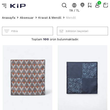
1
0
0
TR / TL
Anasayfa
Aksesuar
Kravat & Mendil
Mendil
Filtre
Toplam
100
ürün bulunmaktadır.