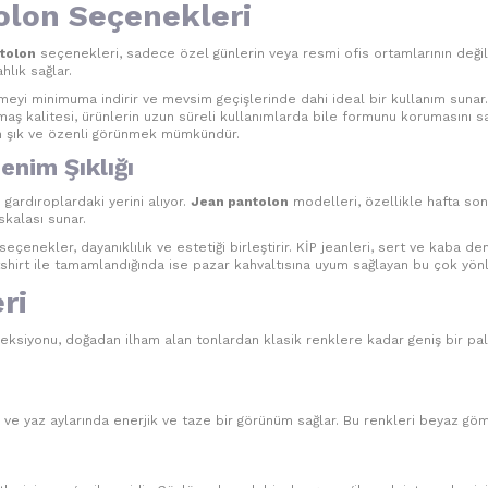
olon Seçenekleri
tolon
seçenekleri, sadece özel günlerin veya resmi ofis ortamlarının değil
hlık sağlar.
eyi minimuma indirir ve mevsim geçişlerinde dahi ideal bir kullanım sunar. 
maş kalitesi, ürünlerin uzun süreli kullanımlarda bile formunu korumasını sa
r an şık ve özenli görünmek mümkündür.
enim Şıklığı
ardıroplardaki yerini alıyor.
Jean pantolon
modelleri, özellikle hafta sonu
skalası sunar.
enekler, dayanıklılık ve estetiği birleştirir. KİP jeanleri, sert ve kaba d
irt ile tamamlandığında ise pazar kahvaltısına uyum sağlayan bu çok yönlü p
ri
ksiyonu, doğadan ilham alan tonlardan klasik renklere kadar geniş bir palet s
ar ve yaz aylarında enerjik ve taze bir görünüm sağlar. Bu renkleri beyaz gö