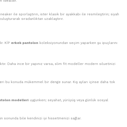
n idealdir.
aker ile sporlaştırın, ister klasik bir ayakkabı ile resmileştirin; siyah
luşturarak sıradanlıktan uzaklaştırır.
ir. KİP
erkek pantolon
koleksiyonundan seçim yaparken şu ipuçlarını
ır. Daha ince bir yapınız varsa, slim fit modeller modern siluetinizi
nleri bu konuda mükemmel bir denge sunar. Kış ayları içinse daha tok
ntolon modelleri
uygunken; seyahat, yürüyüş veya günlük sosyal
ün sonunda bile kendinizi iyi hissetmenizi sağlar.