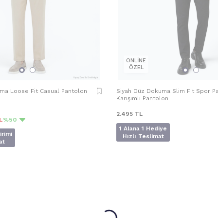
ONLİNE
ÖZEL
ma Loose Fit Casual Pantolon
Siyah Düz Dokuma Slim Fit Spor 
Karışımlı Pantolon
2.495
TL
L
%50
1 Alana 1 Hediye
irimi
Hızlı Teslimat
at