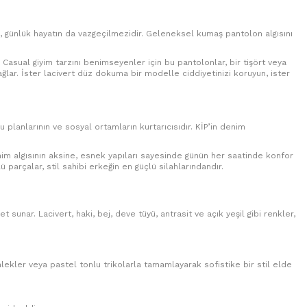
, günlük hayatın da vazgeçilmezidir. Geleneksel kumaş pantolon algısını
Casual giyim tarzını benimseyenler için bu pantolonlar, bir tişört veya
ğlar. İster lacivert düz dokuma bir modelle ciddiyetinizi koruyun, ister
 planlarının ve sosyal ortamların kurtarıcısıdır. KİP’in denim
enim algısının aksine, esnek yapıları sayesinde günün her saatinde konfor
arçalar, stil sahibi erkeğin en güçlü silahlarındandır.
unar. Lacivert, haki, bej, deve tüyü, antrasit ve açık yeşil gibi renkler,
mlekler veya pastel tonlu trikolarla tamamlayarak sofistike bir stil elde