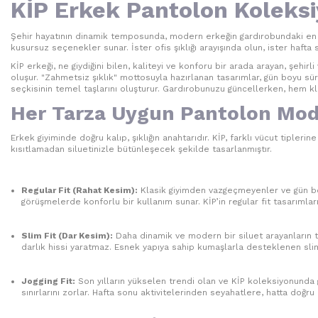
KİP Erkek Pantolon Koleksi
Şehir hayatının dinamik temposunda, modern erkeğin gardırobundaki en t
kusursuz seçenekler sunar. İster ofis şıklığı arayışında olun, ister hafta
KİP erkeği, ne giydiğini bilen, kaliteyi ve konforu bir arada arayan, şehi
oluşur. "Zahmetsiz şıklık" mottosuyla hazırlanan tasarımlar, gün boyu sür
seçkisinin temel taşlarını oluşturur. Gardırobunuzu güncellerken, hem k
Her Tarza Uygun Pantolon Mode
Erkek giyiminde doğru kalıp, şıklığın anahtarıdır. KİP, farklı vücut tiplerin
kısıtlamadan siluetinizle bütünleşecek şekilde tasarlanmıştır.
Regular Fit (Rahat Kesim):
Klasik giyimden vazgeçmeyenler ve gün boy
görüşmelerde konforlu bir kullanım sunar. KİP’in regular fit tasarımla
Slim Fit (Dar Kesim):
Daha dinamik ve modern bir siluet arayanların ter
darlık hissi yaratmaz. Esnek yapıya sahip kumaşlarla desteklenen slim f
Jogging Fit:
Son yılların yükselen trendi olan ve KİP koleksiyonunda ge
sınırlarını zorlar. Hafta sonu aktivitelerinden seyahatlere, hatta doğru