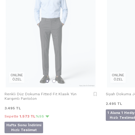
ONLİNE
ONLİNE
ÖZEL
ÖZEL
Renkli Düz Dokuma Fitted Fit Klasik Yün
Siyah Dokuma Jo
Karışımlı Pantolon
2.495
TL
3.495
TL
1 Alana 1 Hedi
Sepette
1.573 TL
%55
Hızlı Teslima
Hafta Sonu İndirimi
Hızlı Teslimat