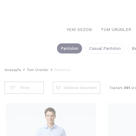
YENI SEZON
TÜM ÜRÜNLER
Pantolon
Casual Pantolon
Ba
Anasayfa
Tüm Ürünler
Pantolon
Filtre
Toplam
361
ürü