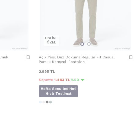
ONLİNE
ÖZEL
Pamuk
Açık Yeşil Düz Dokuma Regular Fit Casual
Pamuk Karışımlı Pantolon
2.995
TL
Sepette
1.483 TL
%50
Hafta Sonu İndirimi
Hızlı Teslimat