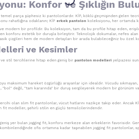
yonu: Konfor ve Şıklığın Bul
emel parça şüphesiz ki pantolonlardır. KİP, köklü geçmişinden gelen tecrü
 sonu rahatlığına odaklanın; KİP
erkek pantolon
koleksiyonu, her ortamda ken
rli ve modern bir profildir. Bu koleksiyon, tam da bu profile hitap eden, eriş
en konforu estetik bir duruşla birleştirir. Teknolojik dokumalar, nefes ala
lasik çizgileri hem de modern detayları bir arada bulabileceğiniz bu özel 
lleri ve Kesimler
e ve stil tercihlerine hitap eden geniş bir
pantolon modelleri
yelpazesi suna
u maksimum hareket özgürlüğü arayanlar için idealdir. Vücudu sıkmayan, den
rı, "bol" değil, "tam kararında" bir duruş sergileyerek modern bir görünüm v
cihi olan slim fit pantolonlar, vücut hatlarını nazikçe takip eder. Ancak KİP’
it modeller, şehirli stilin en güçlü temsilcilerindendir.
niş yer bulan jogging fit, konforu merkeze alan erkeklerin favorisidir. Gene
 kombinlendiğinde ofis ortamına kadar taşınabilen jogging fit pantolonlar, spo