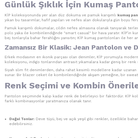
Günlük Şıklık İçin Kumaş Pant
KİP koleksiyonunda yer alan düz dokuma ve pamuk karışımlı
kumaş pan
yıkan bu tasarımlar, hafif yapıları ve nefes alan dokularıyla gün boyu fera
Pamuk karışımlı dokumalar, cildin nefes almasına olanak tanıyarak terlem
polo yaka ile kombinlendiğinde "smart casual" bir hava yaratır. KİP’in ku
bej tonlarıyla bahar ferahlığını yansıtın; KİP kumaş pantolonları ile he
Zamansız Bir Klasik: Jean Pantolon ve D
Erkek modasının en ikonik parçası olan denimler, KİP yorumuyla modern g
koleksiyonu, indigo tonlarından antrasit yıkamalara kadar geniş bir renk 
Siyah slim fit denimlerden, daha rahat kesimli modellere kadar uzanan seç
sunar. Bir blazer ceket ile kombinlendiğinde akşam yemeğine, bir sweatsh
Renk Seçimi ve Kombin Önerile
Pantolon seçiminde kalıp kadar renk de belirleyici bir faktördür. KİP kole
farklı kombinasyonlar yaratmanıza olanak tanır.
Doğal Tonlar:
Deve tüyü, bej ve açık yeşil gibi renkler, özellikle bah
edebilirsiniz.