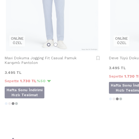
ONLİNE
ONLİNE
ÖZEL
ÖZEL
Mavi Dokuma Jogging Fit Casual Pamuk
Deve Tüyü Doku
Karışımlı Pantolon
3.495
TL
3.495
TL
Sepette
1.730 T
Sepette
1.730 TL
%50
Hafta Sonu İnd
Hafta Sonu İndirimi
Hızlı Teslim
Hızlı Teslimat