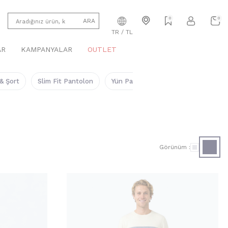
0
0
ARA
TR / TL
AR
KAMPANYALAR
OUTLET
& Şort
Slim Fit Pantolon
Yün Pantolon
Klasik Pantolon
Görünüm :