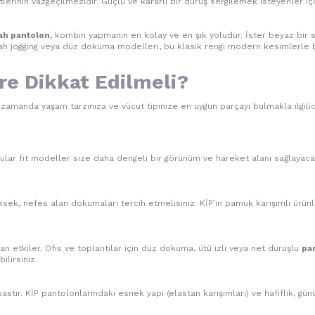
lerinin vazgeçilmezidir. Güçlü ve kararlı bir duruş sergilemek isteyenler içi
ah pantolon
, kombin yapmanın en kolay ve en şık yoludur. İster beyaz bir sne
ah jogging veya düz dokuma modelleri, bu klasik rengi modern kesimlerle bu
e Dikkat Edilmeli?
zamanda yaşam tarzınıza ve vücut tipinize en uygun parçayı bulmakla ilgilid
ular fit modeller size daha dengeli bir görünüm ve hareket alanı sağlayacakt
ksek, nefes alan dokumaları tercih etmelisiniz. KİP’in pamuk karışımlı ürü
 etkiler. Ofis ve toplantılar için düz dokuma, ütü izli veya net duruşlu
pa
ilirsiniz.
stır. KİP pantolonlarındaki esnek yapı (elastan karışımları) ve hafiflik, gün