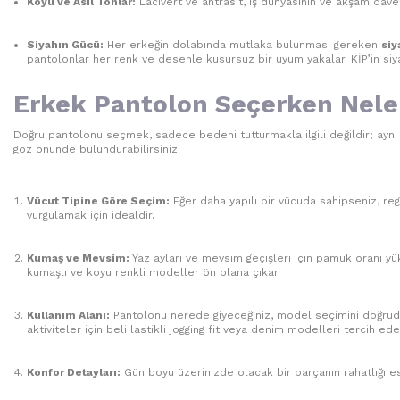
Koyu ve Asil Tonlar:
Lacivert ve antrasit, iş dünyasının ve akşam davet
Siyahın Gücü:
Her erkeğin dolabında mutlaka bulunması gereken
siy
pantolonlar her renk ve desenle kusursuz bir uyum yakalar. KİP’in siy
Erkek Pantolon Seçerken Neler
Doğru pantolonu seçmek, sadece bedeni tutturmakla ilgili değildir; aynı 
göz önünde bulundurabilirsiniz:
Vücut Tipine Göre Seçim:
Eğer daha yapılı bir vücuda sahipseniz, reg
vurgulamak için idealdir.
Kumaş ve Mevsim:
Yaz ayları ve mevsim geçişleri için pamuk oranı yü
kumaşlı ve koyu renkli modeller ön plana çıkar.
Kullanım Alanı:
Pantolonu nerede giyeceğiniz, model seçimini doğrudan
aktiviteler için beli lastikli jogging fit veya denim modelleri tercih edeb
Konfor Detayları:
Gün boyu üzerinizde olacak bir parçanın rahatlığı esa