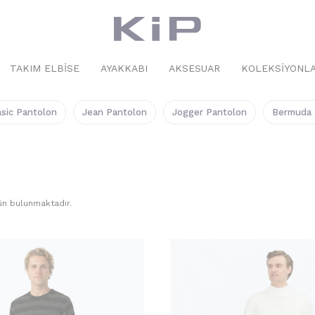
TAKIM ELBISE
AYAKKABI
AKSESUAR
KOLEKSIYONL
sic Pantolon
Jean Pantolon
Jogger Pantolon
Bermuda 
n bulunmaktadır.