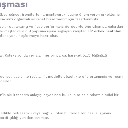
uşması
beyi güncel trendlerle harmanlayarak, stiline önem veren erkekler için
dinizi özgüvenli ve rahat hissetmeniz için tasarlanmıştır.
ilebilir stil anlayışı ve fiyat-performans dengesiyle öne çıkan parçalardan
n kumaşlar ve vücut yapısına uyum sağlayan kalıplar, KİP
erkek pantolon
koleksiyonu keşfetmeye hazır olun.
r. Koleksiyonda yer alan her bir parça, hareket özgürlüğünüzü
geli yapısı ile regular fit modeller, özellikle ofis ortamında ve resmi
adeder.
in akıllı tasarım anlayışı sayesinde bu kalıplar asla rahatsız edici bir
llikle beli lastikli veya bağcıklı olan bu modeller, casual giyimin
rtif şıklığı yeniden tanımlar.