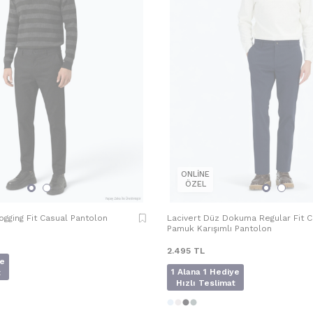
ONLİNE
ÖZEL
gging Fit Casual Pantolon
Lacivert Düz Dokuma Regular Fit C
Pamuk Karışımlı Pantolon
2.495
TL
ye
1 Alana 1 Hediye
t
Hızlı Teslimat