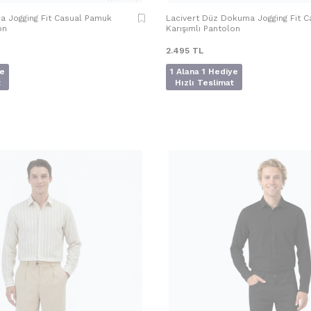
 Jogging Fit Casual Pamuk
Lacivert Düz Dokuma Jogging Fit 
on
Karışımlı Pantolon
2.495
TL
ye
1 Alana 1 Hediye
t
Hızlı Teslimat