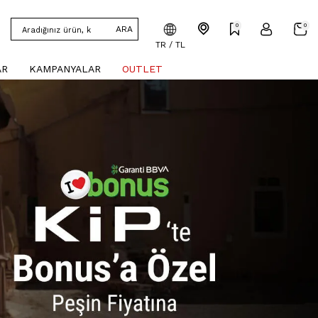
0
0
ARA
TR / TL
AR
KAMPANYALAR
OUTLET