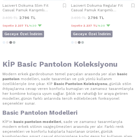
Lacivert Dokuma Slim Fit
Lacivert Dokuma Regular Fit
Casual Pamuk Karışımlı
Casual Pamuk Karışımlı
Pantolon
Pantolon
3.495
TL
2.796
TL
3.495
TL
2.796
TL
Sepette
2.237 TL
%20
Sepette
2.237 TL
%20
Geceye Özel İndirim
Geceye Özel İndirim
KİP Basic Pantolon Koleksiyonu
Modern erkek gardırobunun temel parçaları arasında yer alan
basic
pantolon
modelleri, sade tasarımları ve çok yönlü kullanım
özellikleriyle öne çıkar. KİP
Basic Pantolon Koleksiyonu
, günlük stilin
ihtiyaçlarına cevap veren konforlu kumaşları ve zamansız tasarımlarıyla
her kombine kolayca uyum sağlar. Şıklık ve rahatlığı bir araya getiren
modeller, günün farklı anlarında tercih edilebilecek fonksiyonel
seçenekler sunar.
Basic Pantolon Modelleri
KİP'in
basic pantolon modelleri
, sade ve zamansız tasarımlarıyla
modern erkek stilinin vazgeçilmezleri arasında yer alır. Farklı renk
seçenekleri ve konforlu kalıplarla hazırlanan ürünler, günlük
kombinlerden smart casual görünümlere kadar geniş bir kullanım alanı