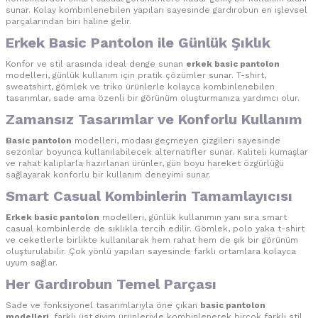
sunar. Kolay kombinlenebilen yapıları sayesinde gardırobun en işlevsel
parçalarından biri haline gelir.
Erkek Basic Pantolon
ile Günlük Şıklık
Konfor ve stil arasında ideal denge sunan
erkek basic pantolon
modelleri, günlük kullanım için pratik çözümler sunar. T-shirt,
sweatshirt, gömlek ve triko ürünlerle kolayca kombinlenebilen
tasarımlar, sade ama özenli bir görünüm oluşturmanıza yardımcı olur.
Zamansız Tasarımlar ve Konforlu Kullanım
Basic pantolon
modelleri, modası geçmeyen çizgileri sayesinde
sezonlar boyunca kullanılabilecek alternatifler sunar. Kaliteli kumaşlar
ve rahat kalıplarla hazırlanan ürünler, gün boyu hareket özgürlüğü
sağlayarak konforlu bir kullanım deneyimi sunar.
Smart Casual Kombinlerin Tamamlayıcısı
Erkek basic pantolon
modelleri, günlük kullanımın yanı sıra smart
casual kombinlerde de sıklıkla tercih edilir. Gömlek, polo yaka t-shirt
ve ceketlerle birlikte kullanılarak hem rahat hem de şık bir görünüm
oluşturulabilir. Çok yönlü yapıları sayesinde farklı ortamlara kolayca
uyum sağlar.
Her Gardırobun Temel Parçası
Sade ve fonksiyonel tasarımlarıyla öne çıkan
basic pantolon
modelleri
, farklı üst giyim ürünleriyle kombinlenerek birçok farklı stil