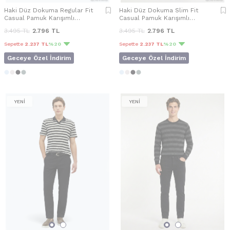
Haki Düz Dokuma Regular Fit
Haki Düz Dokuma Slim Fit
Casual Pamuk Karışımlı
Casual Pamuk Karışımlı
Pantolon
Pantolon
3.495
TL
2.796
TL
3.495
TL
2.796
TL
Sepette
2.237 TL
%20
Sepette
2.237 TL
%20
Geceye Özel İndirim
Geceye Özel İndirim
YENİ
YENİ