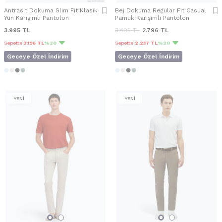
Antrasit Dokuma Slim Fit Klasik
Bej Dokuma Regular Fit Casual
Yün Karışımlı Pantolon
Pamuk Karışımlı Pantolon
3.995
TL
3.495
TL
2.796
TL
Sepette
3.196 TL
%20
Sepette
2.237 TL
%20
Geceye Özel İndirim
Geceye Özel İndirim
YENİ
YENİ