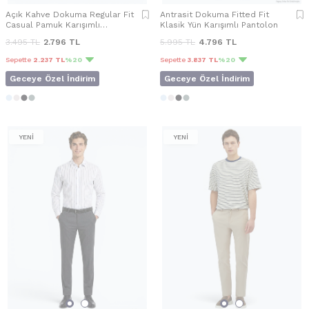
Açık Kahve Dokuma Regular Fit
Antrasit Dokuma Fitted Fit
Casual Pamuk Karışımlı
Klasik Yün Karışımlı Pantolon
Pantolon
3.495
TL
2.796
TL
5.995
TL
4.796
TL
Sepette
2.237 TL
%20
Sepette
3.837 TL
%20
Geceye Özel İndirim
Geceye Özel İndirim
YENİ
YENİ