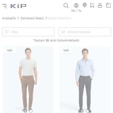
0
0
TR / TL
Anasayfa
Zamansız Basic
Basic Pantolon
Filtre
Toplam
12
ürün bulunmaktadır.
YENİ
YENİ