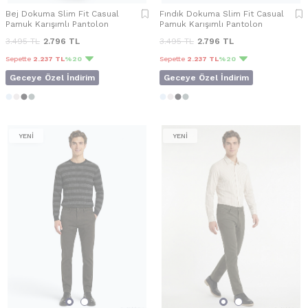
Bej Dokuma Slim Fit Casual
Fındık Dokuma Slim Fit Casual
Pamuk Karışımlı Pantolon
Pamuk Karışımlı Pantolon
3.495
TL
2.796
TL
3.495
TL
2.796
TL
Sepette
2.237 TL
%20
Sepette
2.237 TL
%20
Geceye Özel İndirim
Geceye Özel İndirim
YENİ
YENİ