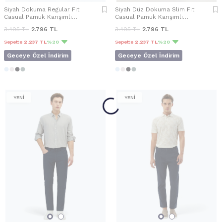
Siyah Dokuma Regular Fit
Siyah Düz Dokuma Slim Fit
Casual Pamuk Karışımlı
Casual Pamuk Karışımlı
Pantolon
Pantolon
3.495
TL
2.796
TL
3.495
TL
2.796
TL
Sepette
2.237 TL
%20
Sepette
2.237 TL
%20
Geceye Özel İndirim
Geceye Özel İndirim
YENİ
YENİ