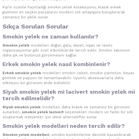
Kip’in özenle hazırladığı smokin yelek koleksiyonu, klasik erkek
giyiminin en seçkin parçalarını modern stil anlayışıyla buluşturarak
zamansız bir şıklık sunar.
Sıkça Sorulan Sorular
Smokin yelek ne zaman kullanılır?
Smokin yelek
modelleri düğün, gala, davet, nişan ve resmi
organizasyonlar gibi özel etkinliklerde tercih edilir. Smokin takımının
daha şık ve bütüncül görünmesini sağlar.
Erkek smokin yelek nasıl kombinlenir?
Erkek smokin yelek
modelleri smokin ceket, smokin pantolon, beyaz
gömlek ve papyon ile tamamlanabilir. Uyumlu aksesuarlarla daha
etkileyici bir görünüm elde edilebilir.
Siyah smokin yelek mi lacivert smokin yelek mi
tercih edilmelidir?
Siyah smokin yelek
modelleri daha klasik ve zamansız bir görünüm
sunarken,
smokin yelek lacivert
seçenekleri modern ve farklı bir stil
oluşturmak isteyenler için ideal alternatifler sunar.
Smokin yelek modelleri neden tercih edilir?
Smokin yelek modelleri
, smokin kombinlerine derinlik kazandırarak