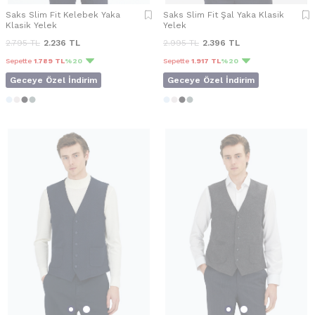
Saks Slim Fit Kelebek Yaka
Saks Slim Fit Şal Yaka Klasik
Klasik Yelek
Yelek
2.795
TL
2.236
TL
2.995
TL
2.396
TL
Sepette
1.789 TL
%20
Sepette
1.917 TL
%20
Geceye Özel İndirim
Geceye Özel İndirim