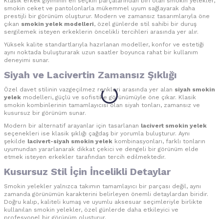
Klasik erkek giyiminin en seçkin parçalarından biri olan smokin yelekler,
smokin ceket ve pantolonlarla mükemmel uyum sağlayarak daha
prestijli bir görünüm oluşturur. Modern ve zamansız tasarımlarıyla öne
çıkan
smokin yelek modelleri
, özel günlerde stil sahibi bir duruş
sergilemek isteyen erkeklerin öncelikli tercihleri arasında yer alır.
Yüksek kalite standartlarıyla hazırlanan modeller, konfor ve estetiği
aynı noktada buluşturarak uzun saatler boyunca rahat bir kullanım
deneyimi sunar.
Siyah ve Lacivertin Zamansız Şıklığı
Özel davet stilinin vazgeçilmez renkleri arasında yer alan
siyah smokin
yelek
modelleri, güçlü ve sofistike görünümüyle öne çıkar. Klasik
smokin kombinlerinin tamamlayıcısı olan siyah tonları, zamansız ve
kusursuz bir görünüm sunar.
Modern bir alternatif arayanlar için tasarlanan
lacivert smokin yelek
seçenekleri ise klasik şıklığı çağdaş bir yorumla buluşturur. Aynı
şekilde
lacivert-siyah smokin yelek
kombinasyonları, farklı tonların
uyumundan yararlanarak dikkat çekici ve dengeli bir görünüm elde
etmek isteyen erkekler tarafından tercih edilmektedir.
Kusursuz Stil İçin İncelikli Detaylar
Smokin yelekler yalnızca takımın tamamlayıcı bir parçası değil, aynı
zamanda görünümün karakterini belirleyen önemli detaylardan biridir.
Doğru kalıp, kaliteli kumaş ve uyumlu aksesuar seçimleriyle birlikte
kullanılan smokin yelekler, özel günlerde daha etkileyici ve
profesyonel bir görünüm oluşturur.