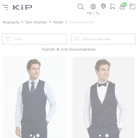
1
0
0
TR / TL
Anasayfa
Tüm Ürünler
Yelek
Smokin Yelek
Filtre
Toplam
4
ürün bulunmaktadır.