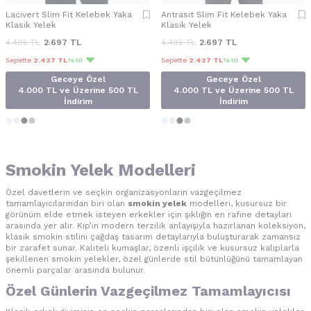
Lacivert Slim Fit Kelebek Yaka
Antrasit Slim Fit Kelebek Yaka
Klasik Yelek
Klasik Yelek
4.495
TL
2.697
TL
4.495
TL
2.697
TL
Sepette
2.427 TL
%10
Sepette
2.427 TL
%10
Geceye Özel
Geceye Özel
4.000 TL ve Üzerine 500 TL
4.000 TL ve Üzerine 500 TL
İndirim
İndirim
Smokin Yelek Modelleri
Özel davetlerin ve seçkin organizasyonların vazgeçilmez
tamamlayıcılarından biri olan
smokin yelek
modelleri, kusursuz bir
görünüm elde etmek isteyen erkekler için şıklığın en rafine detayları
arasında yer alır. Kip’in modern terzilik anlayışıyla hazırlanan koleksiyon,
klasik smokin stilini çağdaş tasarım detaylarıyla buluşturarak zamansız
bir zarafet sunar. Kaliteli kumaşlar, özenli işçilik ve kusursuz kalıplarla
şekillenen smokin yelekler, özel günlerde stil bütünlüğünü tamamlayan
önemli parçalar arasında bulunur.
Özel Günlerin Vazgeçilmez Tamamlayıcısı