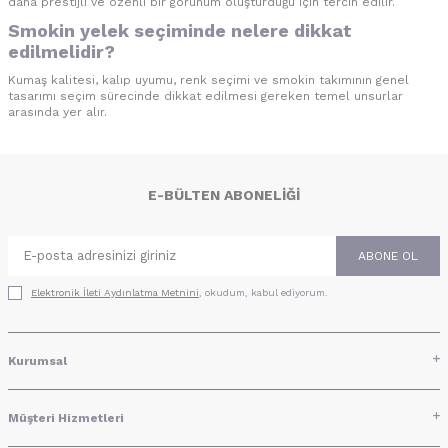
daha prestijli ve özenli bir görünüm oluşturduğu için tercih edilir.
Smokin yelek seçiminde nelere dikkat
edilmelidir?
Kumaş kalitesi, kalıp uyumu, renk seçimi ve smokin takımının genel
tasarımı seçim sürecinde dikkat edilmesi gereken temel unsurlar
arasında yer alır.
E-BÜLTEN ABONELIĞI
ABONE OL
Elektronik İleti Aydınlatma Metni‌ni
, okudum, kabul ediyorum.
Kurumsal
Müşteri Hizmetleri