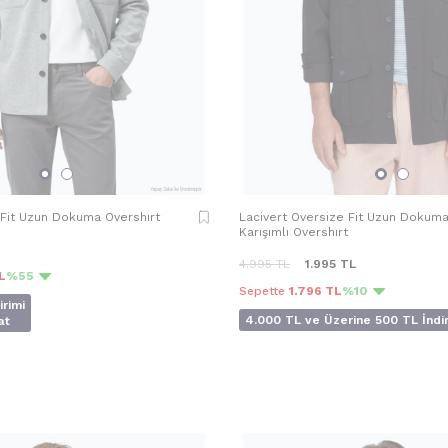
 Fit Uzun Dokuma Overshırt
Lacivert Oversize Fit Uzun Dokum
Karışımlı Overshırt
4.995
TL
1.995
TL
L
%55
Sepette
1.796 TL
%10
irimi
4.000 TL ve Üzerine 500 TL İndi
at