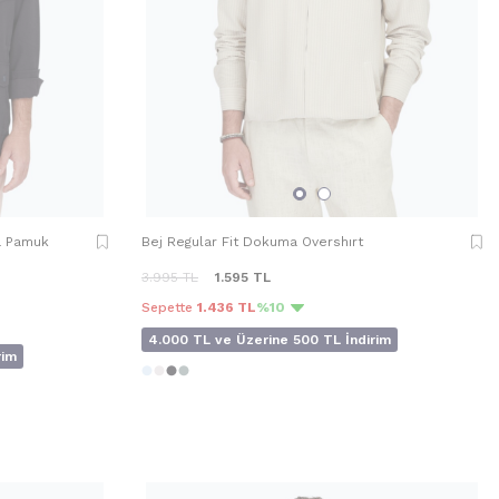
a Pamuk
Bej Regular Fit Dokuma Overshırt
3.995
TL
1.595
TL
Sepette
1.436 TL
%10
4.000 TL ve Üzerine 500 TL İndirim
rim