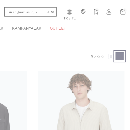
0
0
ARA
TR / TL
AR
KAMPANYALAR
OUTLET
Görünüm :