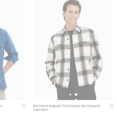
rt
Bej Kareli Regular Fit Dokuma Yün Karışımlı
Overshırt