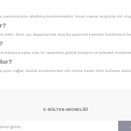
an pantolonlarla rahatlıkla kombinlenebilir. Smart casual ve günlük stil olu
r?
 edilir. Serin yaz akşamlarında veya kış aylarında katmanlı kombinlerin bir 
?
at kalıplara sahip olan bu tasarımlar, günlük kullanım ve katmanlı kombinle
dur?
a uyum sağlar. Günlük kombinlerden ofis stiline kadar farklı kullanım alanlar
E-BÜLTEN ABONELIĞI