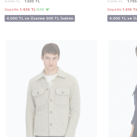
4.995
TL
1.595
TL
4.995
TL
1.795
Sepette
1.436 TL
%10
Sepette
1.616 T
4.000 TL ve Üzerine 500 TL İndirim
4.000 TL ve Üz