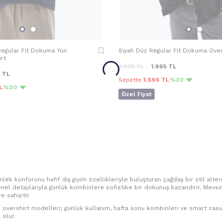
 Regular Fit Dokuma Yün
Siyah Düz Regular Fit Dokuma Over
ırt
3.995
TL
1.995
TL
TL
Sepette
1.596 TL
%20
L
%20
Özel Fiyat
mlek konforunu hafif dış giyim özellikleriyle buluşturan çağdaş bir stil alter
nel detaylarıyla günlük kombinlere sofistike bir dokunuş kazandırır. Mevsi
 sahiptir.
overshirt modelleri; günlük kullanım, hafta sonu kombinleri ve smart casual s
 olur.