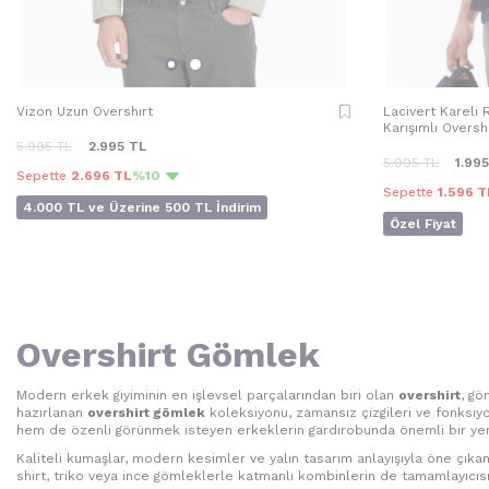
Vizon Uzun Overshırt
Lacivert Kareli
Karışımlı Oversh
5.995
TL
2.995
TL
5.995
TL
1.995
Sepette
2.696 TL
%10
Sepette
1.596 T
4.000 TL ve Üzerine 500 TL İndirim
Özel Fiyat
Overshirt Gömlek
Modern erkek giyiminin en işlevsel parçalarından biri olan
overshirt
, gö
hazırlanan
overshirt gömlek
koleksiyonu, zamansız çizgileri ve fonksiyo
hem de özenli görünmek isteyen erkeklerin gardırobunda önemli bir yere
Kaliteli kumaşlar, modern kesimler ve yalın tasarım anlayışıyla öne çıkan 
shirt, triko veya ince gömleklerle katmanlı kombinlerin de tamamlayıcısı