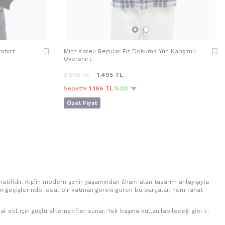
shırt
Mint Kareli Regular Fit Dokuma Yün Karışımlı
Overshırt
3.995
TL
1.495
TL
Sepette
1.196 TL
%20
Özel Fiyat
natifidir. Kip’in modern şehir yaşamından ilham alan tasarım anlayışıyla
m geçişlerinde ideal bir katman görevi gören bu parçalar, hem rahat
til için güçlü alternatifler sunar. Tek başına kullanılabileceği gibi t-