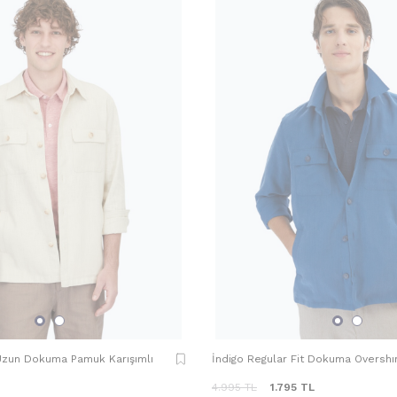
 Uzun Dokuma Pamuk Karışımlı
İndigo Regular Fit Dokuma Overshı
4.995
TL
1.795
TL