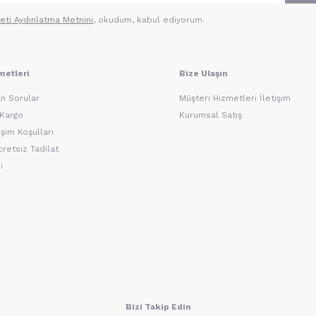
leti Aydınlatma Metni‌ni
, okudum, kabul ediyorum.
metleri
Bize Ulaşın
n Sorular
Müşteri Hizmetleri İletişim
 Kargo
Kurumsal Satış
şim Koşulları
retsiz Tadilat
i
Bizi Takip Edin