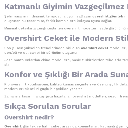
Katmanlı Giyimin Vazgeçilmez 
Şehir yaşamının dinamik temposuna uyum sağlayan
overshirt gömlek
mo
oluşturan bu tasarımlar, farklı kombinlere kolayca uyum sağlar.
Minimal detaylarla zenginleştirilen overshirt modelleri, sade görünümün 
Overshirt Ceket ile Modern Sti
Son yılların yükselen trendlerinden biri olan
overshirt ceket
modelleri, 
dengeli ve stil sahibi bir görünüm oluşturur.
Jean pantolonlardan chino modellere, basic t-shirtlerden trikolarla ta
alır.
Konfor ve Şıklığı Bir Arada Su
Kip overshirt koleksiyonu, kaliteli kumaş seçimleri ve özenli işçilik de
modern erkek stilini güçlü bir şekilde yansıtır.
Zamansız tasarım anlayışıyla hazırlanan overshirt modelleri, sezon trendl
Sıkça Sorulan Sorular
Overshirt nedir?
Overshirt
, gömlek ve hafif ceket arasında konumlanan, katmanlı giyim içi