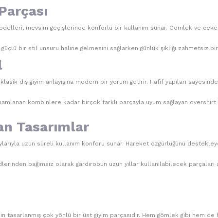
Parçası
delleri, mevsim geçişlerinde konforlu bir kullanım sunar. Gömlek ve ceket
güçlü bir stil unsuru haline gelmesini sağlarken günlük şıklığı zahmetsiz bi
l
klasik dış giyim anlayışına modern bir yorum getirir. Hafif yapıları sayesin
mamlanan kombinlere kadar birçok farklı parçayla uyum sağlayan overshirt c
nan Tasarımlar
taylarıyla uzun süreli kullanım konforu sunar. Hareket özgürlüğünü destekley
erinden bağımsız olarak gardırobun uzun yıllar kullanılabilecek parçaları a
n tasarlanmış çok yönlü bir üst giyim parçasıdır. Hem gömlek gibi hem de haf