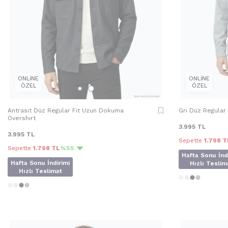
ONLİNE
ONLİNE
ÖZEL
ÖZEL
Antrasit Düz Regular Fit Uzun Dokuma
Gri Düz Regular
Overshırt
3.995
TL
3.995
TL
Sepette
1.798 T
Sepette
1.798 TL
%55
Hafta Sonu İnd
Hafta Sonu İndirimi
Hızlı Teslim
Hızlı Teslimat