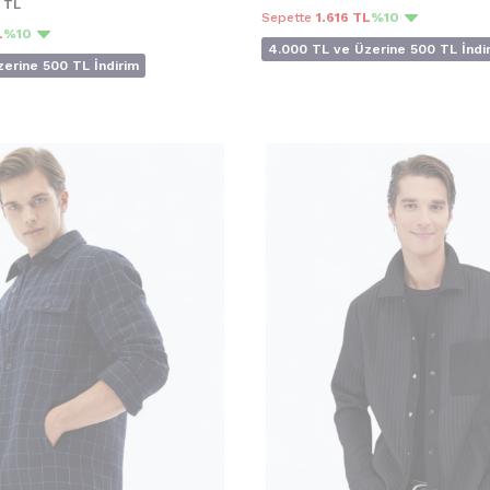
TL
Sepette
1.616 TL
%10
L
%10
4.000 TL ve Üzerine 500 TL İndi
erine 500 TL İndirim