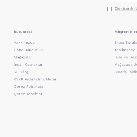
Elektronik İ
Kurumsal
Müşteri Hiz
Hakkımızda
Sıkça Sorula
Genel Müdürlük
Teslimat ve
Mağazalar
İade ve Deği
İnsan Kaynakları
Mağazada Üc
KİP Blog
Sipariş Takib
KVKK Aydınlatma Metni
Çerez Politikası
Çerez Tercihleri