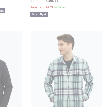
3.995
TL
1.495
TL
Sepette
1.196 TL
%20
rim
Özel Fiyat