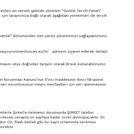
ezleri en verimli şekilde yönetimi “Gizlilik Tercih Paneli”
için tarayıcınıza bağlı olarak aşağıdaki yöntemleri de tercih
venlik” Bölümünden tüm çerez yönetiminizi sağlayabilirsiniz.
w.youronlinechoices.eu/tr/
adresini ziyaret ederek detaylı
masını veya doğrudan tarayıcı olarak Brave kullanabilirsiniz.
in Korunması Kanunu’nun 5’inci maddesinin ikinci fıkrasının
a veri sorumlusunun meşru menfaatleri için veri işlenmesinin
ntemlerle Şirket’e iletmeniz durumunda ŞİRKET talebin
Verilecek cevapta on sayfaya kadar ücret alınmayacaktır. On
abın CD, flash bellek gibi bir kayıt ortamında verilmesi
ecektir.