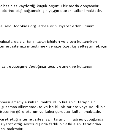
l cihazınıza kaydettiği küçük boyutlu bir metin dosyasıdır.
plerine bilgi sağlamak için yaygın olarak kullanılmaktadır.
.allaboutcookies.org
adreslerini ziyaret edebilirsiniz.
ihazlarda sizi tanımlayan bilgileri ve siteyi kullanırken
ternet sitemizi iyileştirmek ve size özel kişiselleştirmek için
 nasıl etkileşime geçtiğinizi tespit etmek ve kullanıcı
ması amacıyla kullanılmakta olup kullanıcı tarayıcısını
ığı zaman silinmemekte ve belirli bir tarihte veya belirli bir
relerine göre oturum ve kalıcı çerezler kullanılmaktadır.
yaret ettiği internet sitesi yani tarayıcının adres çubuğunda
iyaret ettiği adres dışında farklı bir etki alanı tarafından
lanılmaktadır.