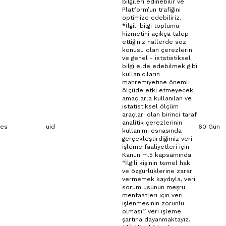
bilgileri edinebilir ve
Platform’un trafiğini
optimize edebiliriz.
*İlgili bilgi toplumu
hizmetini açıkça talep
ettiğiniz hallerde söz
konusu olan çerezlerin
ve genel - istatistiksel
bilgi elde edebilmek gibi
kullanıcıların
mahremiyetine önemli
ölçüde etki etmeyecek
amaçlarla kullanılan ve
istatistiksel ölçüm
araçları olan birinci taraf
analitik çerezlerinin
ces
uid
60 Gün
kullanımı esnasında
gerçekleştirdiğimiz veri
işleme faaliyetleri için
Kanun m.5 kapsamında
“İlgili kişinin temel hak
ve özgürlüklerine zarar
vermemek kaydıyla, veri
sorumlusunun meşru
menfaatleri için veri
işlenmesinin zorunlu
olması.” veri işleme
şartına dayanmaktayız.