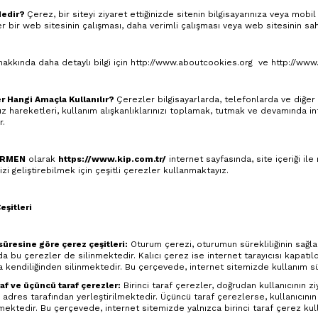
Nedir?
Çerez, bir siteyi ziyaret ettiğinizde sitenin bilgisayarınıza veya mobi
r bir web sitesinin çalışması, daha verimli çalışması veya web sitesinin sahi
akkında daha detaylı bilgi için
http://www.aboutcookies.org
ve
http://www
r Hangi Amaçla Kullanılır?
Çerezler bilgisayarlarda, telefonlarda ve diğer c
nız hareketleri, kullanım alışkanlıklarınızı toplamak, tutmak ve devamında in
r.
RMEN
olarak
https://www.kip.com.tr/
internet sayfasında, site içeriği ile
zi geliştirebilmek için çeşitli çerezler kullanmaktayız.
eşitleri
süresine göre çerez çeşitleri:
Oturum çerezi, oturumun sürekliliğinin sağlan
da bu çerezler de silinmektedir. Kalıcı çerez ise internet tarayıcısı kapatıld
 kendiliğinden silinmektedir. Bu çerçevede, internet sitemizde kullanım sü
raf ve üçüncü taraf çerezler:
Birinci taraf çerezler, doğrudan kullanıcının zi
 adres tarafından yerleştirilmektedir. Üçüncü taraf çerezlerse, kullanıcının z
lmektedir. Bu çerçevede, internet sitemizde yalnızca birinci taraf çerez kul