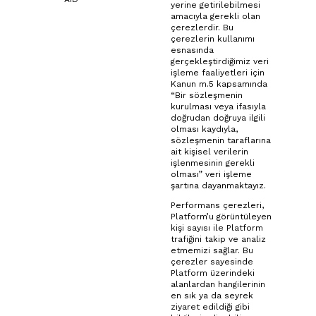
yerine getirilebilmesi
amacıyla gerekli olan
çerezlerdir. Bu
çerezlerin kullanımı
esnasında
gerçekleştirdiğimiz veri
işleme faaliyetleri için
Kanun m.5 kapsamında
“Bir sözleşmenin
kurulması veya ifasıyla
doğrudan doğruya ilgili
olması kaydıyla,
sözleşmenin taraflarına
ait kişisel verilerin
işlenmesinin gerekli
olması” veri işleme
şartına dayanmaktayız.
Performans çerezleri,
Platform’u görüntüleyen
kişi sayısı ile Platform
trafiğini takip ve analiz
etmemizi sağlar. Bu
çerezler sayesinde
Platform üzerindeki
alanlardan hangilerinin
en sık ya da seyrek
ziyaret edildiği gibi