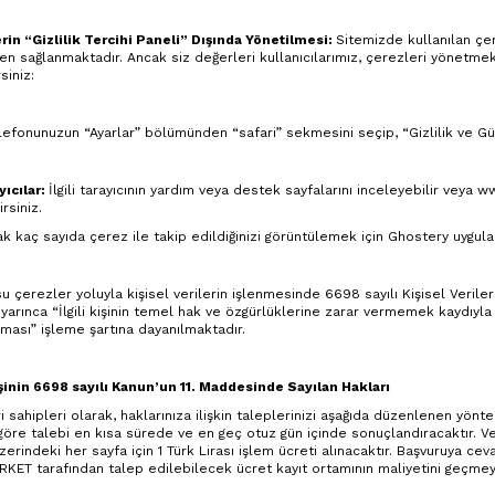
rin “Gizlilik Tercihi Paneli” Dışında Yönetilmesi:
Sitemizde kullanılan çer
en sağlanmaktadır. Ancak siz değerleri kullanıcılarımız, çerezleri yönetmek 
siniz:
efonunuzun “Ayarlar” bölümünden “safari” sekmesini seçip, “Gizlilik ve Gü
yıcılar:
İlgili tarayıcının yardım veya destek sayfalarını inceleyebilir veya
ww
irsiniz.
ak kaç sayıda çerez ile takip edildiğinizi görüntülemek için Ghostery uygula
 çerezler yoluyla kişisel verilerin işlenmesinde 6698 sayılı Kişisel Veriler
uyarınca “İlgili kişinin temel hak ve özgürlüklerine zarar vermemek kaydıyl
lması” işleme şartına dayanılmaktadır.
Kişinin 6698 sayılı Kanun’un 11. Maddesinde Sayılan Hakları
ri sahipleri olarak, haklarınıza ilişkin taleplerinizi aşağıda düzenlenen yö
 göre talebi en kısa sürede ve en geç otuz gün içinde sonuçlandıracaktır. 
zerindeki her sayfa için 1 Türk Lirası işlem ücreti alınacaktır. Başvuruya cev
RKET tarafından talep edilebilecek ücret kayıt ortamının maliyetini geçmey