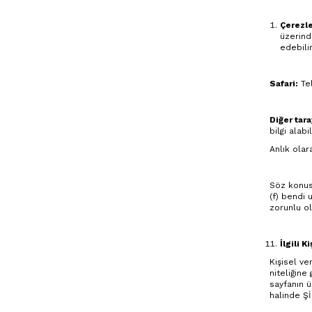
Çerezle
üzerind
edebilir
Safari:
Tel
Diğer tara
bilgi alabil
Anlık olar
Söz konusu
(f) bendi 
zorunlu o
İlgili 
Kişisel ve
niteliğine
sayfanın ü
halinde Şİ