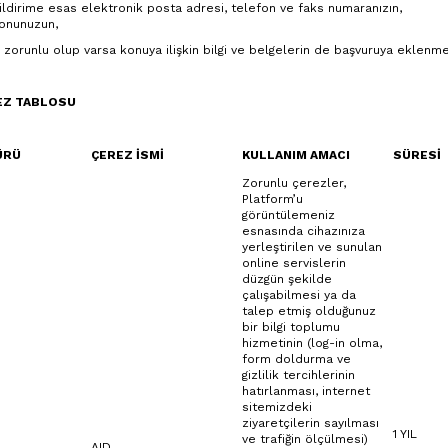
ildirime esas elektronik posta adresi, telefon ve faks numaranızın,
onunuzun,
zorunlu olup varsa konuya ilişkin bilgi ve belgelerin de başvuruya eklenm
REZ TABLOSU
ÜRÜ
ÇEREZ İSMİ
KULLANIM AMACI
SÜRESİ
Zorunlu çerezler,
Platform’u
görüntülemeniz
esnasında cihazınıza
yerleştirilen ve sunulan
online servislerin
düzgün şekilde
çalışabilmesi ya da
talep etmiş olduğunuz
bir bilgi toplumu
hizmetinin (log-in olma,
form doldurma ve
gizlilik tercihlerinin
hatırlanması, internet
sitemizdeki
ziyaretçilerin sayılması
1 YIL
ve trafiğin ölçülmesi)
AID