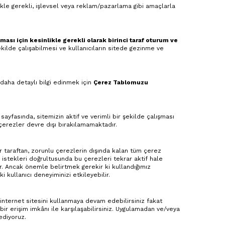
kle gerekli, işlevsel veya reklam/pazarlama gibi amaçlarla
ası için kesinlikle gerekli olarak birinci taraf oturum ve
ekilde çalışabilmesi ve kullanıcıların sitede gezinme ve
daha detaylı bilgi edinmek için
Çerez Tablomuzu
sayfasında, sitemizin aktif ve verimli bir şekilde çalışması
 çerezler devre dışı bırakılamamaktadır.
 taraftan, zorunlu çerezlerin dışında kalan tüm çerez
z, istekleri doğrultusunda bu çerezleri tekrar aktif hale
lir. Ancak önemle belirtmek gerekir ki kullandığımız
i kullanıcı deneyiminizi etkileyebilir.
nternet sitesini kullanmaya devam edebilirsiniz fakat
bir erişim imkânı ile karşılaşabilirsiniz. Uygulamadan ve/veya
ediyoruz.