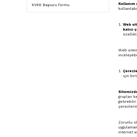
Kullanım 
KVKK Başvuru Formu
kullanılab
Web sit
kalıcı 
özellik
Web sitemi
inceleyebil
Çerezle
için bi
Sitemizde 
grupları k
getirebili
çerezlerin
Zorunlu o
uygulamanı
internet s