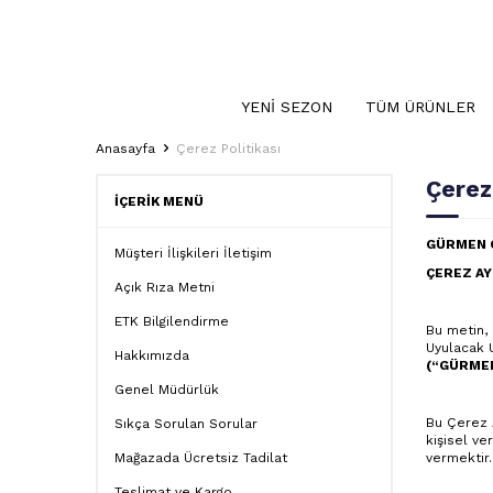
YENI SEZON
TÜM ÜRÜNLER
Anasayfa
Çerez Politikası
Çerez
İÇERIK MENÜ
GÜRMEN G
Müşteri İlişkileri İletişim
ÇEREZ A
Açık Rıza Metni
ETK Bilgilendirme
Bu metin, 
Uyulacak 
Hakkımızda
(“
GÜRME
Genel Müdürlük
Bu Çerez A
Sıkça Sorulan Sorular
kişisel ve
Mağazada Ücretsiz Tadilat
vermektir
Teslimat ve Kargo