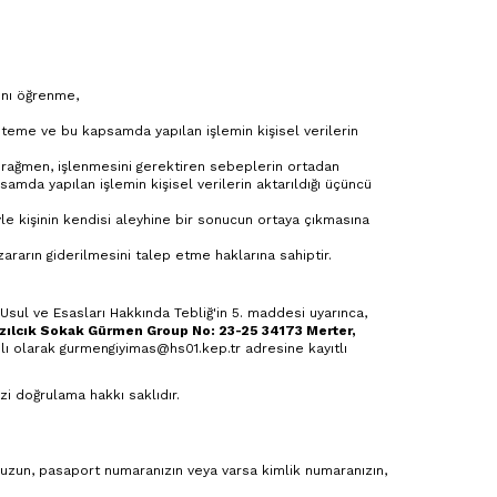
ğını öğrenme,
isteme ve bu kapsamda yapılan işlemin kişisel verilerin
a rağmen, işlenmesini gerektiren sebeplerin ortadan
amda yapılan işlemin kişisel verilerin aktarıldığı üçüncü
le kişinin kendisi aleyhine bir sonucun ortaya çıkmasına
ararın giderilmesini talep etme haklarına sahiptir.
u Usul ve Esasları Hakkında Tebliğ'in 5. maddesi uyarınca,
ılcık Sokak Gürmen Group No: 23-25 34173 Merter,
azılı olarak gurmengiyimas@hs01.kep.tr adresine kayıtlı
zi doğrulama hakkı saklıdır.
unuzun, pasaport numaranızın veya varsa kimlik numaranızın,