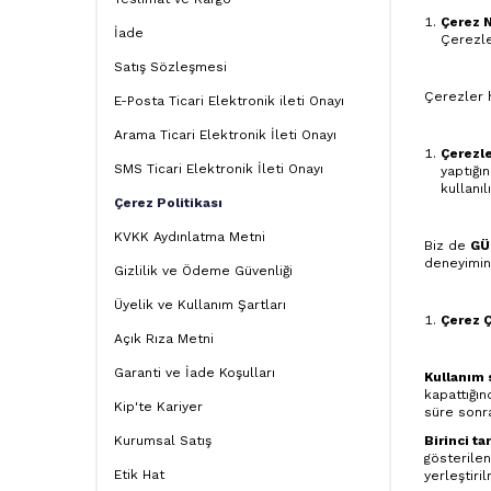
Çerez 
İade
Çerezle
Satış Sözleşmesi
Çerezler h
E-Posta Ticari Elektronik ileti Onayı
Arama Ticari Elektronik İleti Onayı
Çerezle
SMS Ticari Elektronik İleti Onayı
yaptığı
kullanılı
Çerez Politikası
KVKK Aydınlatma Metni
Biz de
GÜ
deneyimini
Gizlilik ve Ödeme Güvenliği
Üyelik ve Kullanım Şartları
Çerez Ç
Açık Rıza Metni
Garanti ve İade Koşulları
Kullanım 
kapattığın
Kip'te Kariyer
süre sonra
Kurumsal Satış
Birinci ta
gösterilen
Etik Hat
yerleştiri