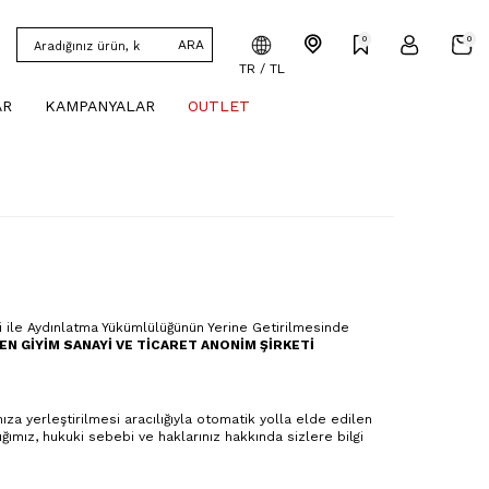
0
0
ARA
TR / TL
AR
KAMPANYALAR
OUTLET
i ile Aydınlatma Yükümlülüğünün Yerine Getirilmesinde
N GİYİM SANAYİ VE TİCARET ANONİM ŞİRKETİ
za yerleştirilmesi aracılığıyla otomatik yolla elde edilen
dığımız, hukuki sebebi ve haklarınız hakkında sizlere bilgi