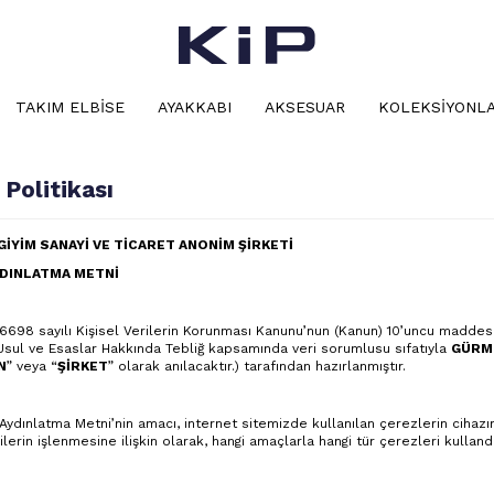
TAKIM ELBISE
AYAKKABI
AKSESUAR
KOLEKSIYONL
 Politikası
İYİM SANAYİ VE TİCARET ANONİM ŞİRKETİ
YDINLATMA METNİ
6698 sayılı Kişisel Verilerin Korunması Kanunu’nun (Kanun) 10’uncu maddes
Usul ve Esaslar Hakkında Tebliğ kapsamında veri sorumlusu sıfatıyla
GÜRME
N
” veya “
ŞİRKET
” olarak anılacaktır.) tarafından hazırlanmıştır.
ydınlatma Metni’nin amacı, internet sitemizde kullanılan çerezlerin cihazını
rilerin işlenmesine ilişkin olarak, hangi amaçlarla hangi tür çerezleri kullan
.