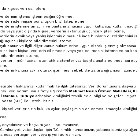
a kişisel veri sahipleri;
verilerinin işlenip işlenmediğini öğrenme,
verileri işlenmişse buna ilişkin bilgi talep etme,
 verilerin işlenme amacını ve bunların amacına uygun kullanılıp kullanılmadı
nde veya yurt dışında kişisel verilerin aktarıldığı üçüncü kişileri bilme,
 verilerin eksik veya yanlış işlenmiş olması hâlinde bunların düzeltilmesini 
ığı üçüncü kişilere bildirilmesini isteme,
yılı Kanun ve ilgili diğer kanun hükümlerine uygun olarak işlenmiş olmasın
ı halinde kişisel verilerin silinmesini veya yok edilmesini isteme ve bu kaps
 bildirilmesini isteme,
 verilerin münhasıran otomatik sistemler vasıtasıyla analiz edilmesi suretiy
tme,
 verilerin kanuna aykırı olarak işlenmesi sebebiyle zarara uğraması halinde z
elirtilen haklarınızı kullanmak ile ilgili talebinizi, Veri Sorumlusuna Başvur
rak; veri sorumlusu sıfatıyla Şirket’in
Mehmet Nesih Özmen Mahallesi, Kız
İstanbul- Türkiye
adresine kimliğinizi tevsik edici bilgi ve belgeler ile y
 posta (KEP) ile iletebilirsiniz.
kişisel verilerinizin hukuka aykırı paylaşımının önlenmesi amacıyla kimliğini
zda;
, soyadınızın ve başvuru yazılı ise imzanızın,
 Cumhuriyeti vatandaşları için T.C. kimlik numaranızın, yabancı iseniz uyruğ
a esas yerleşim yeri veya iş yeri adresinizin,