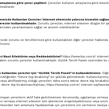
amaçlarına göre çerez çeşitleri:
Çerezler kullanım amaçlarına göre kesinli
ilmektedir.
emizde Kullanılan Çerezler: İnternet sitemizde yalnızca hizmetin sağlanm
çerezler kullanılmaktadır.
Zorunlu çerezler, internet sitesinin düzgün bir ş
lerinden yararlanmasını sağlar ve anonim niteliktedirler.
zde zorunlu ve tercihlerinize göre kullanılabilen diğer çerezler hakkında 
irsiniz.
ri Nasıl Silebilirim veya Reddedebilirim?
https://www.kip.com.tr/
internet 
rtakım zorunlu çerezler kullanılmaktadır. Gizlilik Tercih Paneli üzerinden bu
kullanılan çerezler için “Gizlilik Tercih Paneli”ni kullanabilirsiniz.
Diğer
endiliğinden “Devre Dışı Bırakılmış” bir şekilde gelmektedir. Kullanıcılarımı
r veya aktifleştirmiş olduğu çerezleri daha sonra tekrar devre dışı bırakabi
 devre dışı bırakılması/kalması,
https://www.kip.com.tr/
internet sayfasındak
lmayan çerezlerin aktif hale getirilmemesi durumunda, uygulamayı ve/veya i
n ve/veya internet sitesinin tüm işlevlerine erişemeyebilirsiniz veya sınırlı 
itesinden tam anlamıyla faydalanmak için çerezlere izin vermenizi tavsiye 