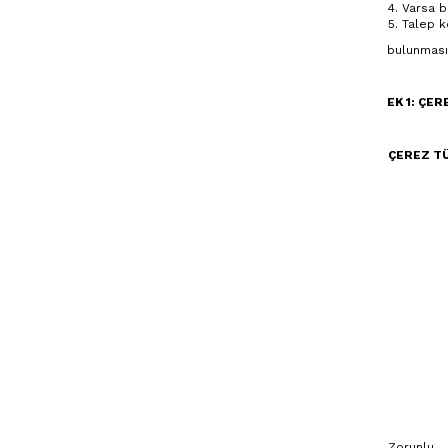
Varsa b
Talep k
bulunması 
EK 1: ÇE
ÇEREZ T
Zorunlu