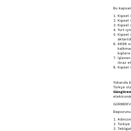
Bu kapsamd
Kişisel 
Kişisel 
Kişisel
Yurt içi
Kişisel
aktarıld
6698 sa
kalkmas
kişilere
İşlenen
itiraz e
Kişisel
Yukarıda b
Türkçe ola
Güngören 
elektronik
GÜRMEN’in 
Başvurunu
Adınızın
Türkiye
Tebligat