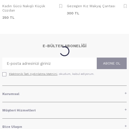
Kadın Gücü Nakışlı Küçük
Gezegen Kız Makyaj Çantası
Cüzdan
300
TL
250
TL
E-BÜLTEN ABONELIĞI
ABONE OL
Elektronik İleti Aydınlatma Metni‌ni
, okudum, kabul ediyorum.
Kurumsal
Müşteri Hizmetleri
Bize Ulaşın