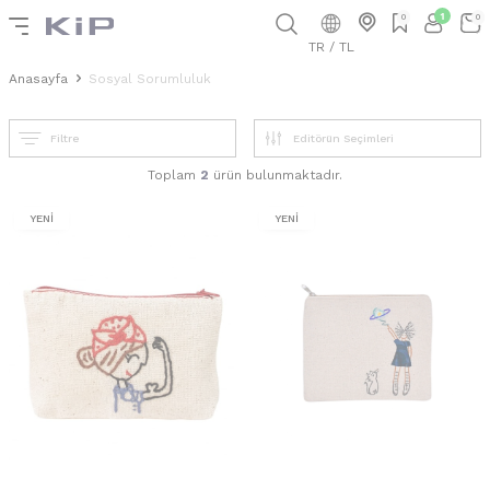
1
0
0
TR / TL
Anasayfa
Sosyal Sorumluluk
Filtre
Toplam
2
ürün bulunmaktadır.
YENİ
YENİ