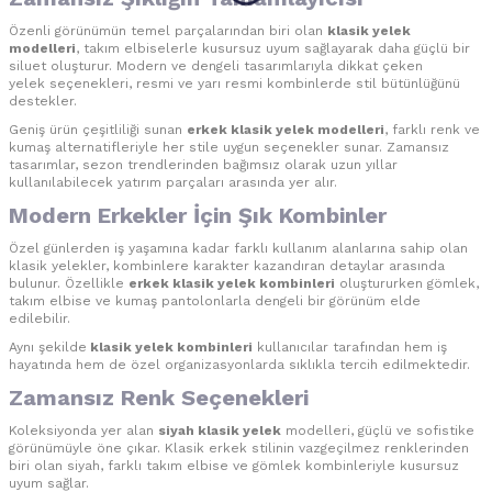
Özenli görünümün temel parçalarından biri olan
klasik yelek
modelleri
, takım elbiselerle kusursuz uyum sağlayarak daha güçlü bir
siluet oluşturur. Modern ve dengeli tasarımlarıyla dikkat çeken
yelek seçenekleri, resmi ve yarı resmi kombinlerde stil bütünlüğünü
destekler.
Geniş ürün çeşitliliği sunan
erkek klasik yelek modelleri
, farklı renk ve
kumaş alternatifleriyle her stile uygun seçenekler sunar. Zamansız
tasarımlar, sezon trendlerinden bağımsız olarak uzun yıllar
kullanılabilecek yatırım parçaları arasında yer alır.
Modern Erkekler İçin Şık Kombinler
Özel günlerden iş yaşamına kadar farklı kullanım alanlarına sahip olan
klasik yelekler, kombinlere karakter kazandıran detaylar arasında
bulunur. Özellikle
erkek klasik yelek kombinleri
oluştururken gömlek,
takım elbise ve kumaş pantolonlarla dengeli bir görünüm elde
edilebilir.
Aynı şekilde
klasik yelek kombinleri
kullanıcılar tarafından hem iş
hayatında hem de özel organizasyonlarda sıklıkla tercih edilmektedir.
Zamansız Renk Seçenekleri
Koleksiyonda yer alan
siyah klasik yelek
modelleri, güçlü ve sofistike
görünümüyle öne çıkar. Klasik erkek stilinin vazgeçilmez renklerinden
biri olan siyah, farklı takım elbise ve gömlek kombinleriyle kusursuz
uyum sağlar.