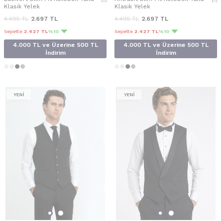
Klasik Yelek
Klasik Yelek
4.495
TL
2.697
TL
4.495
TL
2.697
TL
Sepette
2.427 TL
%10
Sepette
2.427 TL
%10
4.000 TL ve Üzerine 500 TL
4.000 TL ve Üzerine 500 TL
İndirim
İndirim
YENİ
YENİ