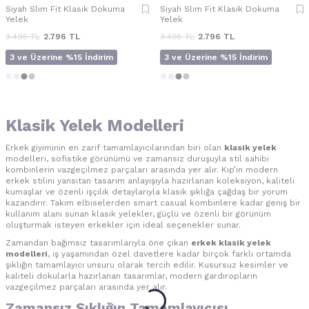
Siyah Slim Fit Klasik Dokuma
Siyah Slim Fit Klasik Dokuma
Yelek
Yelek
3.495
TL
2.796
TL
3.495
TL
2.796
TL
3 ve Üzerine %15 İndirim
3 ve Üzerine %15 İndirim
Klasik Yelek Modelleri
Erkek giyiminin en zarif tamamlayıcılarından biri olan
klasik yelek
modelleri, sofistike görünümü ve zamansız duruşuyla stil sahibi
kombinlerin vazgeçilmez parçaları arasında yer alır. Kip’in modern
erkek stilini yansıtan tasarım anlayışıyla hazırlanan koleksiyon, kaliteli
kumaşlar ve özenli işçilik detaylarıyla klasik şıklığa çağdaş bir yorum
kazandırır. Takım elbiselerden smart casual kombinlere kadar geniş bir
kullanım alanı sunan klasik yelekler, güçlü ve özenli bir görünüm
oluşturmak isteyen erkekler için ideal seçenekler sunar.
Zamandan bağımsız tasarımlarıyla öne çıkan
erkek klasik yelek
modelleri
, iş yaşamından özel davetlere kadar birçok farklı ortamda
şıklığın tamamlayıcı unsuru olarak tercih edilir. Kusursuz kesimler ve
kaliteli dokularla hazırlanan tasarımlar, modern gardıropların
vazgeçilmez parçaları arasında yer alır.
Zamansız Şıklığın Tamamlayıcısı