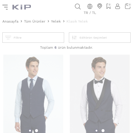
0
0
TR / TL
Anasayfa
Tüm Ürünler
Yelek
Klasik Yelek
Filtre
Toplam
6
ürün bulunmaktadır.