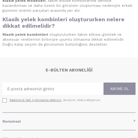
Klasik yelek modelleri
, takım elbise kombinlerine derinlik
kazandırması ve daha özenli bir görünüm oluşturması nedeniyle erkek
giyiminin önemli parçaları arasında yer alır.
Klasik yelek kombinleri oluştururken nelere
dikkat edilmelidir?
Klasik yelek kombinleri
oluşturulurken takım elbise, gömlek ve
aksesuar renklerinin birbiriyle uyumlu olmasına dikkat edilmelidir.
Doğru kalıp seçimi de görünümün bütünlüğünü destekler.
E-BÜLTEN ABONELIĞI
ABONE OL
Elektronik İleti Aydınlatma Metni‌ni
, okudum, kabul ediyorum.
Kurumsal