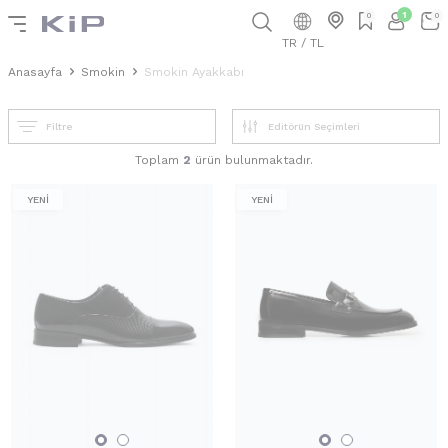
1
0
0
TR / TL
Anasayfa
Smokin
Smokin Ayakkabı
Filtre
Toplam
2
ürün bulunmaktadır.
YENİ
YENİ