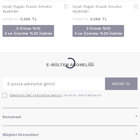
Siyah Rugan Klasik Smokin
Siyah Rugan Klasik Smokin
Ayakkabı
Ayakkabı
6.995
TL
5.596
TL
6.995
TL
5.596
TL
2 Ürüne %10
2 Ürüne %10
3 ve Üzerine %20 İndirim
3 ve Üzerine %20 İndirim
E-BÜLTEN ABONELIĞI
ABONE OL
Elektronik İleti Aydınlatma Metni‌ni
, okudum, kabul ediyorum.
Kurumsal
Müşteri Hizmetleri