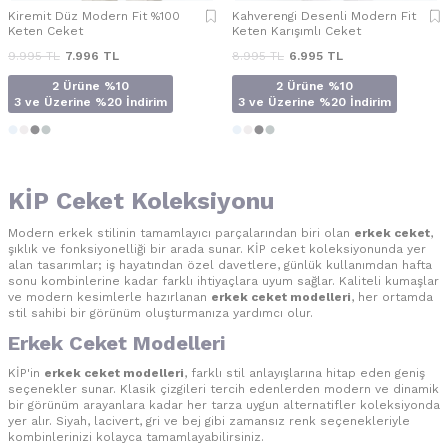
Kiremit Düz Modern Fit %100
Kahverengi Desenli Modern Fit
Keten Ceket
Keten Karışımlı Ceket
9.995
TL
7.996
TL
8.995
TL
6.995
TL
2 Ürüne %10
2 Ürüne %10
3 ve Üzerine %20 İndirim
3 ve Üzerine %20 İndirim
KİP Ceket Koleksiyonu
Modern erkek stilinin tamamlayıcı parçalarından biri olan
erkek ceket
,
şıklık ve fonksiyonelliği bir arada sunar. KİP ceket koleksiyonunda yer
alan tasarımlar; iş hayatından özel davetlere, günlük kullanımdan hafta
sonu kombinlerine kadar farklı ihtiyaçlara uyum sağlar. Kaliteli kumaşlar
ve modern kesimlerle hazırlanan
erkek ceket modelleri
, her ortamda
stil sahibi bir görünüm oluşturmanıza yardımcı olur.
Erkek Ceket Modelleri
KİP'in
erkek ceket modelleri
, farklı stil anlayışlarına hitap eden geniş
seçenekler sunar. Klasik çizgileri tercih edenlerden modern ve dinamik
bir görünüm arayanlara kadar her tarza uygun alternatifler koleksiyonda
yer alır. Siyah, lacivert, gri ve bej gibi zamansız renk seçenekleriyle
kombinlerinizi kolayca tamamlayabilirsiniz.