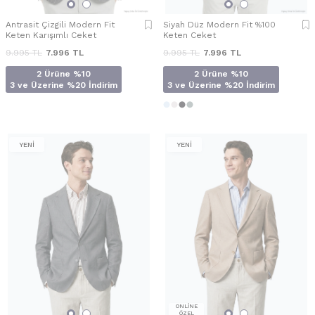
Antrasit Çizgili Modern Fit
Siyah Düz Modern Fit %100
Keten Karışımlı Ceket
Keten Ceket
9.995
TL
7.996
TL
9.995
TL
7.996
TL
2 Ürüne %10
2 Ürüne %10
3 ve Üzerine %20 İndirim
3 ve Üzerine %20 İndirim
YENİ
YENİ
ONLİNE
ÖZEL