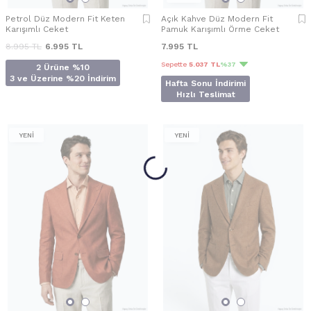
Petrol Düz Modern Fit Keten
Açık Kahve Düz Modern Fit
Karışımlı Ceket
Pamuk Karışımlı Örme Ceket
8.995
TL
6.995
TL
7.995
TL
Sepette
5.037 TL
%37
2 Ürüne %10
3 ve Üzerine %20 İndirim
Hafta Sonu İndirimi
Hızlı Teslimat
YENİ
YENİ