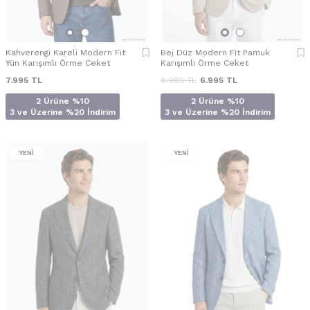
Kahverengi Kareli Modern Fit
Bej Düz Modern Fit Pamuk
Yün Karışımlı Örme Ceket
Karışımlı Örme Ceket
7.995
TL
8.995
TL
6.995
TL
2 Ürüne %10
2 Ürüne %10
3 ve Üzerine %20 İndirim
3 ve Üzerine %20 İndirim
YENİ
YENİ