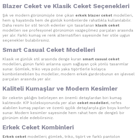
Blazer Ceket
ve
Klasik Ceket
Seçenekleri
Şık ve modern görünümüyle öne çıkan
erkek blazer ceket
modelleri,
hem iş hayatında hem de günlük kombinlerde rahatlıkla kullanılabilir.
Daha resmi bir stil tercih edenler için tasarlanan
klasik ceket
modelleri ise profesyonel görünümün vazgeçilmez parçaları arasında
yer alır. Farklı kumaş ve renk alternatifleri sayesinde her stile uygun
seçenekler bulabilirsiniz.
Smart Casual Ceket
Modelleri
Klasik ve günlük stil arasında denge kuran
smart casual ceket
modelleri, günün farklı anlarına uyum sağlayan çok yönlü tasarımlar
sunar. Gömlek, triko veya polo yaka tişörtlerle kolayca
kombinlenebilen bu modeller, modern erkek gardırobunun en işlevsel
parçaları arasında yer alır.
Kaliteli Kumaşlar ve Modern Kesimler
Bir ceketin şıklığını belirleyen en önemli detaylardan biri kumaş
kalitesidir. KİP koleksiyonunda yer alan
ceket modelleri
, nefes
alabilen kumaş yapıları ve özenli işçilik detaylarıyla gün boyu konfor
sunar. Modern kesimler sayesinde hem rahat hem de dengeli bir
görünüm elde edebilirsiniz.
Erkek Ceket
Kombinleri
Erkek ceket
modelleri; gömlek, triko, tişört ve farklı pantolon