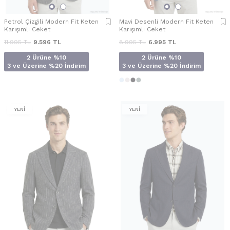
Petrol Çizgili Modern Fit Keten
Mavi Desenli Modern Fit Keten
Karışımlı Ceket
Karışımlı Ceket
11.995
TL
9.596
TL
8.995
TL
6.995
TL
2 Ürüne %10
2 Ürüne %10
3 ve Üzerine %20 İndirim
3 ve Üzerine %20 İndirim
YENİ
YENİ