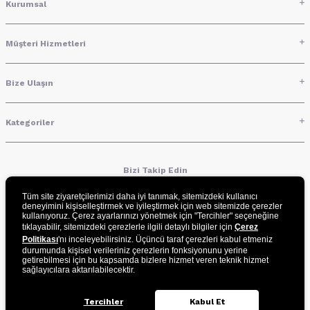
Kurumsal
Müşteri Hizmetleri
Bize Ulaşın
Kategoriler
Bizi Takip Edin
Tüm site ziyaretçilerimizi daha iyi tanımak, sitemizdeki kullanıcı
deneyimini kişiselleştirmek ve iyileştirmek için web sitemizde çerezler
kullanıyoruz. Çerez ayarlarınızı yönetmek için "Tercihler" seçeneğine
UYGULAMAMIZI İNDİRİN
tıklayabilir, sitemizdeki çerezlerle ilgili detaylı bilgiler için
Çerez
Politikası
'nı inceleyebilirsiniz. Üçüncü taraf çerezleri kabul etmeniz
durumunda kişisel verileriniz çerezlerin fonksiyonunu yerine
getirebilmesi için bu kapsamda bizlere hizmet veren teknik hizmet
sağlayıcılara aktarılabilecektir.
Tercihler
Kabul Et