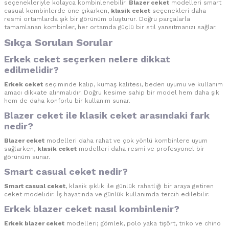
seçenekleriyle kolayca kombinlenebilir.
Blazer ceket
modelleri smart
casual kombinlerde öne çıkarken,
klasik ceket
seçenekleri daha
resmi ortamlarda şık bir görünüm oluşturur. Doğru parçalarla
tamamlanan kombinler, her ortamda güçlü bir stil yansıtmanızı sağlar.
Sıkça Sorulan Sorular
Erkek ceket seçerken nelere dikkat
edilmelidir?
Erkek ceket
seçiminde kalıp, kumaş kalitesi, beden uyumu ve kullanım
amacı dikkate alınmalıdır. Doğru kesime sahip bir model hem daha şık
hem de daha konforlu bir kullanım sunar.
Blazer ceket ile klasik ceket arasındaki fark
nedir?
Blazer ceket
modelleri daha rahat ve çok yönlü kombinlere uyum
sağlarken,
klasik ceket
modelleri daha resmi ve profesyonel bir
görünüm sunar.
Smart casual ceket nedir?
Smart casual ceket
, klasik şıklık ile günlük rahatlığı bir araya getiren
ceket modelidir. İş hayatında ve günlük kullanımda tercih edilebilir.
Erkek blazer ceket nasıl kombinlenir?
Erkek blazer ceket
modelleri; gömlek, polo yaka tişört, triko ve chino