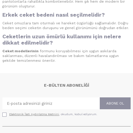
pantolonlarla rahatlıkla kombinlenebilir. Hem şık hem de modern bir
görünüm oluşturur.
Erkek ceket bedeni nasıl seçilmelidir?
Ceket omuzlara tam oturmalı ve hareket özgürlüğü sağlamalıdır. Doğru
beden seçimi ceketin duruşunu ve genel görünümünü doğrudan etkiler.
Ceketlerin uzun ömürlü kullanımı için nelere
dikkat edilmelidir?
Ceket modellerinin
formunu koruyabilmesi için uygun askılarda
saklanması, düzenli havalandırılması ve bakım talimatlarına uygun
şekilde temizlenmesi önerilir.
E-BÜLTEN ABONELIĞI
ABONE OL
Elektronik İleti Aydınlatma Metni‌ni
, okudum, kabul ediyorum.