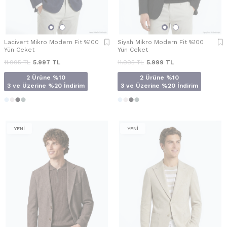
Lacivert Mikro Modern Fit %100
Siyah Mikro Modern Fit %100
Yün Ceket
Yün Ceket
11.995
TL
5.997
TL
11.995
TL
5.999
TL
2 Ürüne %10
2 Ürüne %10
3 ve Üzerine %20 İndirim
3 ve Üzerine %20 İndirim
YENİ
YENİ