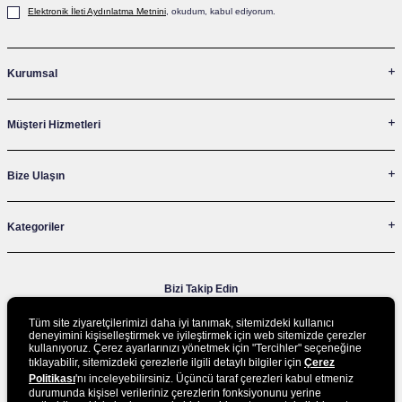
Elektronik İleti Aydınlatma Metni‌ni
, okudum, kabul ediyorum.
Kurumsal
Müşteri Hizmetleri
Bize Ulaşın
Kategoriler
Bizi Takip Edin
Tüm site ziyaretçilerimizi daha iyi tanımak, sitemizdeki kullanıcı
deneyimini kişiselleştirmek ve iyileştirmek için web sitemizde çerezler
kullanıyoruz. Çerez ayarlarınızı yönetmek için "Tercihler" seçeneğine
UYGULAMAMIZI İNDİRİN
tıklayabilir, sitemizdeki çerezlerle ilgili detaylı bilgiler için
Çerez
Politikası
'nı inceleyebilirsiniz. Üçüncü taraf çerezleri kabul etmeniz
durumunda kişisel verileriniz çerezlerin fonksiyonunu yerine