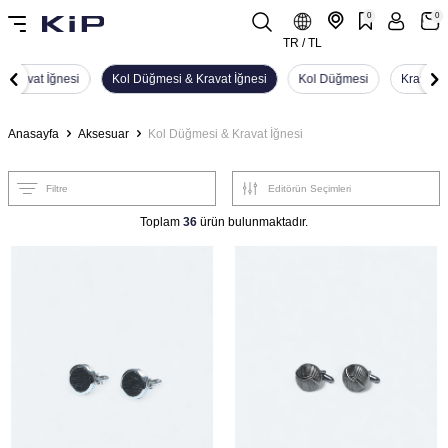
0
0
TR / TL
Kravat İğnesi
Kol Düğmesi & Kravat İğnesi
Kol Düğmesi
Kravat İ
Anasayfa
Aksesuar
Kol Düğmesi & Kravat İğnesi
Filtre
Toplam
36
ürün bulunmaktadır.