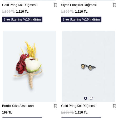
Gold Prinç Kol Düğmesi
Siyah Prinç Kol Düğmesi
1.395
TL
1.116
TL
1.395
TL
1.116
TL
3 ve Üzerine %15 İndirim
3 ve Üzerine %15 İndirim
Bordo Yaka Aksesuarı
Gold Prinç Kol Düğmesi
199
TL
1.395
TL
1.116
TL