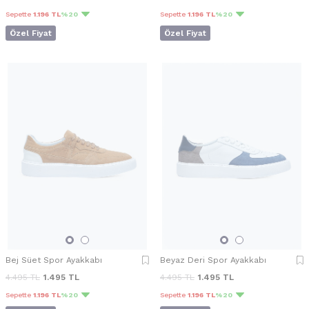
Sepette
1.196 TL
%20
Sepette
1.196 TL
%20
Özel Fiyat
Özel Fiyat
Bej Süet Spor Ayakkabı
Beyaz Deri Spor Ayakkabı
4.495
TL
1.495
TL
4.495
TL
1.495
TL
Sepette
1.196 TL
%20
Sepette
1.196 TL
%20