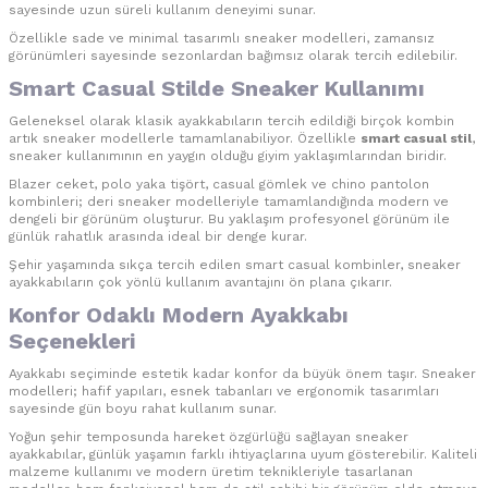
sayesinde uzun süreli kullanım deneyimi sunar.
Özellikle sade ve minimal tasarımlı sneaker modelleri, zamansız
görünümleri sayesinde sezonlardan bağımsız olarak tercih edilebilir.
Smart Casual Stilde Sneaker Kullanımı
Geleneksel olarak klasik ayakkabıların tercih edildiği birçok kombin
artık sneaker modellerle tamamlanabiliyor. Özellikle
smart casual stil
,
sneaker kullanımının en yaygın olduğu giyim yaklaşımlarından biridir.
Blazer ceket, polo yaka tişört, casual gömlek ve chino pantolon
kombinleri; deri sneaker modelleriyle tamamlandığında modern ve
dengeli bir görünüm oluşturur. Bu yaklaşım profesyonel görünüm ile
günlük rahatlık arasında ideal bir denge kurar.
Şehir yaşamında sıkça tercih edilen smart casual kombinler, sneaker
ayakkabıların çok yönlü kullanım avantajını ön plana çıkarır.
Konfor Odaklı Modern Ayakkabı
Seçenekleri
Ayakkabı seçiminde estetik kadar konfor da büyük önem taşır. Sneaker
modelleri; hafif yapıları, esnek tabanları ve ergonomik tasarımları
sayesinde gün boyu rahat kullanım sunar.
Yoğun şehir temposunda hareket özgürlüğü sağlayan sneaker
ayakkabılar, günlük yaşamın farklı ihtiyaçlarına uyum gösterebilir. Kaliteli
malzeme kullanımı ve modern üretim teknikleriyle tasarlanan