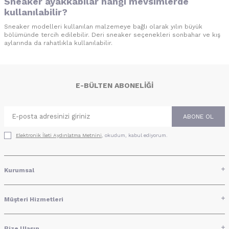
Sneaker ayakkabılar hangi mevsimlerde
kullanılabilir?
Sneaker modelleri kullanılan malzemeye bağlı olarak yılın büyük
bölümünde tercih edilebilir. Deri sneaker seçenekleri sonbahar ve kış
aylarında da rahatlıkla kullanılabilir.
E-BÜLTEN ABONELIĞI
ABONE OL
Elektronik İleti Aydınlatma Metni‌ni
, okudum, kabul ediyorum.
Kurumsal
Müşteri Hizmetleri
Bize Ulaşın