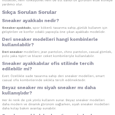
modeller, hem fonksiyonel hem de stil sahibi bir görünüm elde etmeye
yardımcı olur.
Sıkça Sorulan Sorular
Sneaker ayakkabı nedir?
Sneaker ayakkabı
, spor kökenli tasarıma sahip, günlük kullanım için
geliştirilen ve konfor odaklı yapısıyla öne çıkan ayakkabı modelidir.
Deri sneaker modelleri hangi kombinlerle
kullanılabilir?
Deri sneaker
modelleri; jean pantolon, chino pantolon, casual gömlek,
polo yaka tişört ve blazer ceket kombinleriyle kullanılabilir.
Sneaker ayakkabılar ofis stilinde tercih
edilebilir mi?
Evet. Özellikle sade tasarıma sahip deri sneaker modelleri, smart
casual ofis kombinlerinde sıklıkla tercih edilmektedir.
Beyaz sneaker mı siyah sneaker mı daha
kullanışlıdır?
Her iki renk de çok yönlü kullanım sunar. Beyaz sneaker modelleri
daha modern ve dinamik görünüm sağlarken, siyah sneaker modelleri
daha kolay bakım avantajı sunabilir.