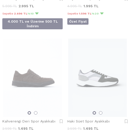
5.995
TL
2.995
TL
4.995
TL
1.995
TL
Sepette
2.696 TL
%10
Sepette
1.596 TL
%20
4.000 TL ve Üzerine 500 TL
Özel Fiyat
İndirim
Kahverengi Deri Spor Ayakkabı
Haki Süet Spor Ayakkabı
2.595
TL
1.495
TL
2.595
TL
1.495
TL