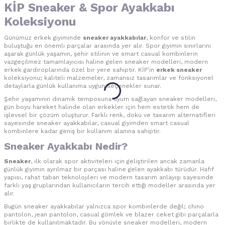
KİP Sneaker & Spor Ayakkabı
Koleksiyonu
Günümüz erkek giyiminde
sneaker ayakkabılar
, konfor ve stilin
buluştuğu en önemli parçalar arasında yer alır. Spor giyimin sınırlarını
aşarak günlük yaşamın, şehir stilinin ve smart casual kombinlerin
vazgeçilmez tamamlayıcısı haline gelen sneaker modelleri, modern
erkek gardıroplarında özel bir yere sahiptir. KİP’in
erkek sneaker
koleksiyonu; kaliteli malzemeler, zamansız tasarımlar ve fonksiyonel
detaylarla günlük kullanıma uygun seçenekler sunar.
Şehir yaşamının dinamik temposuna uyum sağlayan sneaker modelleri,
gün boyu hareket halinde olan erkekler için hem estetik hem de
işlevsel bir çözüm oluşturur. Farklı renk, doku ve tasarım alternatifleri
sayesinde sneaker ayakkabılar, casual giyimden smart casual
kombinlere kadar geniş bir kullanım alanına sahiptir.
Sneaker Ayakkabı Nedir?
Sneaker
, ilk olarak spor aktiviteleri için geliştirilen ancak zamanla
günlük giyimin ayrılmaz bir parçası haline gelen ayakkabı türüdür. Hafif
yapısı, rahat taban teknolojileri ve modern tasarım anlayışı sayesinde
farklı yaş gruplarından kullanıcıların tercih ettiği modeller arasında yer
alır.
Bugün sneaker ayakkabılar yalnızca spor kombinlerde değil; chino
pantolon, jean pantolon, casual gömlek ve blazer ceket gibi parçalarla
birlikte de kullanılmaktadır. Bu yönüyle sneaker modelleri, modern