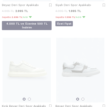
Beyaz Deri Spor Ayakkabı
Siyah Deri Spor Ayakkabı
4.995
TL
2.995
TL
4.995
TL
1.995
TL
Sepette
2.696 TL
%10
Sepette
1.596 TL
%20
4.000 TL ve Üzerine 500 TL
Özel Fiyat
İndirim
Kırık Beyaz Deri Spor Ayakkabı
Beyaz Deri Spor Ayakkabı