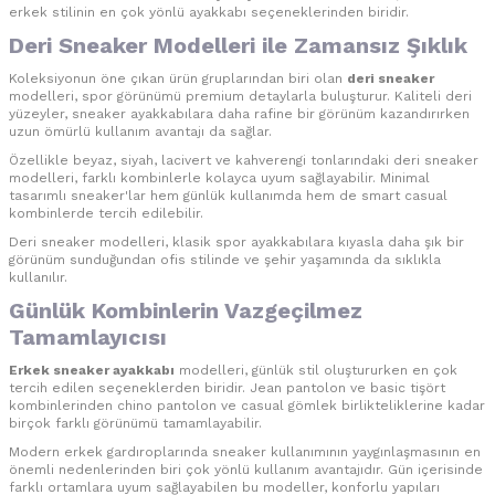
erkek stilinin en çok yönlü ayakkabı seçeneklerinden biridir.
Deri Sneaker Modelleri ile Zamansız Şıklık
Koleksiyonun öne çıkan ürün gruplarından biri olan
deri sneaker
modelleri, spor görünümü premium detaylarla buluşturur. Kaliteli deri
yüzeyler, sneaker ayakkabılara daha rafine bir görünüm kazandırırken
uzun ömürlü kullanım avantajı da sağlar.
Özellikle beyaz, siyah, lacivert ve kahverengi tonlarındaki deri sneaker
modelleri, farklı kombinlerle kolayca uyum sağlayabilir. Minimal
tasarımlı sneaker'lar hem günlük kullanımda hem de smart casual
kombinlerde tercih edilebilir.
Deri sneaker modelleri, klasik spor ayakkabılara kıyasla daha şık bir
görünüm sunduğundan ofis stilinde ve şehir yaşamında da sıklıkla
kullanılır.
Günlük Kombinlerin Vazgeçilmez
Tamamlayıcısı
Erkek sneaker ayakkabı
modelleri, günlük stil oluştururken en çok
tercih edilen seçeneklerden biridir. Jean pantolon ve basic tişört
kombinlerinden chino pantolon ve casual gömlek birlikteliklerine kadar
birçok farklı görünümü tamamlayabilir.
Modern erkek gardıroplarında sneaker kullanımının yaygınlaşmasının en
önemli nedenlerinden biri çok yönlü kullanım avantajıdır. Gün içerisinde
farklı ortamlara uyum sağlayabilen bu modeller, konforlu yapıları