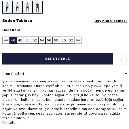
Beden Tablosu
Boy Kilo Çizelgesi
Beden :
46
44
46
48
50
52
54
56
58
60
62
64
SEPETE EKLE
Ürün Bilgileri
Şık ve zamansız tasarımıyla öne çıkan bu klasik pantolon, fitted fit
kesimi ile vücuda oturan zarif bir siluet sunar. %86 yün, %10 polyamid
ve %4 elastan karışımlı kumaşı sayesinde hem doğal hem de esnek bir
yapı sunarak gün boyu konfor sağlar. Yün içeriği ile kaliteli ve nefes
alabilir bir kullanım sunarken, elastan katkısı hareket özgürlüğü sağlar.
Klasik paça tasarımı ile resmi ve şık bir görünüm sunan bu pantolon, iş
hayatı ve özel davetler için ideal bir tercihtir. Yan cep detayları kullanım
kolaylığı sağlarken, sezonsuz yapısı sayesinde yıl boyunca rahatlıkla
tercih edilebilir.
Pantolon