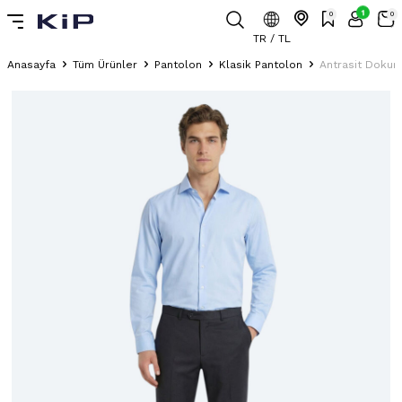
1
0
0
TR / TL
Anasayfa
Tüm Ürünler
Pantolon
Klasik Pantolon
Antrasit Dokuma