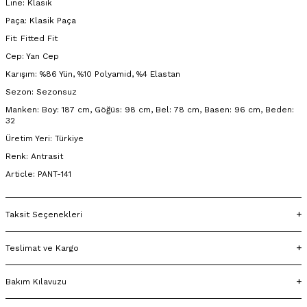
Line: Klasik
Paça: Klasik Paça
Fit: Fitted Fit
Cep: Yan Cep
Karışım: %86 Yün, %10 Polyamid, %4 Elastan
Sezon: Sezonsuz
Manken: Boy: 187 cm, Göğüs: 98 cm, Bel: 78 cm, Basen: 96 cm, Beden:
32
Üretim Yeri: Türkiye
Renk: Antrasit
Article: PANT-141
Taksit Seçenekleri
Teslimat ve Kargo
Bakım Kılavuzu