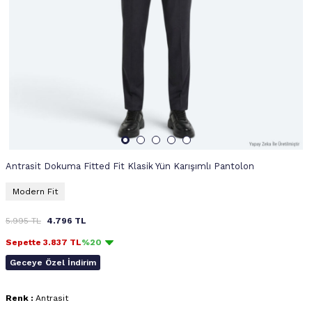
Antrasit Dokuma Fitted Fit Klasik Yün Karışımlı Pantolon
Modern Fit
5.995
TL
4.796
TL
Sepette
3.837
TL
%20
Geceye Özel İndirim
Renk :
Antrasit