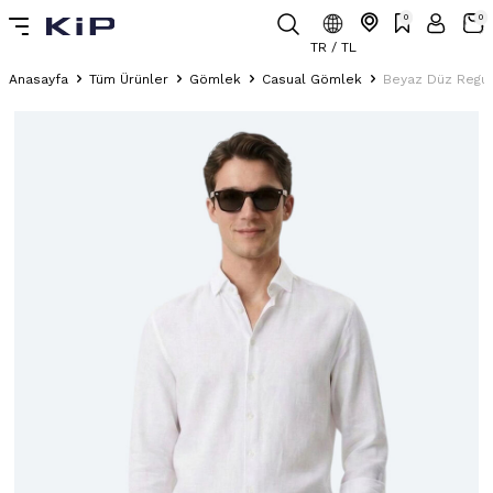
0
0
TR / TL
Anasayfa
Tüm Ürünler
Gömlek
Casual Gömlek
Beyaz Düz Regul