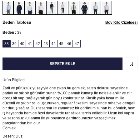
Beden Tablosu
Boy Kilo Çizelgesi
Beden :
38
38
39
40
41
42
43
44
45
46
47
SEPETE EKLE
Ürün Bilgileri
Zarif ve pürüzsüz yüzeyiyle öne çıkan bu gömlek, saten dokusu sayesinde
parlak ve şık bir görünüm sunar. %100 pamuk kumaşı ile nefes alabilir ve cilt
dostu bir yapı sağlayarak gün boyu konfor sunar. Klasik yaka tasarımı ile
düzenli ve şık bir stil oluştururken, regular fit kesimi sayesinde rahat ve dengeli
bir duruş sağlar. Düz tasarımı ile zamansız bir görünüm sunan bu gömlek, hem
iş hayatında hem de özel davetlerde rahatlıkla tercih edilebilir. Uzun kol yapısı
ve sezonsuz kullanımı ile yıl boyunca gardırobunuzun vazgeçilmez
parçalarından biri olur.
Gömlek
Desen: Düz