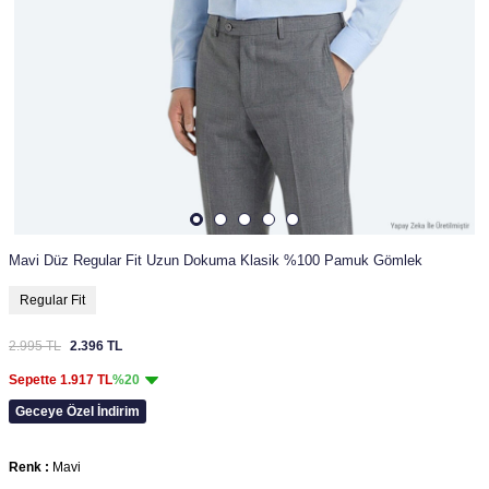
Mavi Düz Regular Fit Uzun Dokuma Klasik %100 Pamuk Gömlek
Regular Fit
2.995
TL
2.396
TL
Sepette
1.917
TL
%20
Geceye Özel İndirim
Renk :
Mavi