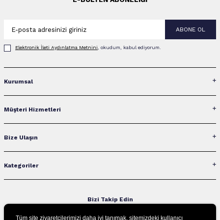
ABONE OL
Elektronik İleti Aydınlatma Metni‌ni
, okudum, kabul ediyorum.
Kurumsal
Müşteri Hizmetleri
Bize Ulaşın
Kategoriler
Bizi Takip Edin
Tüm site ziyaretçilerimizi daha iyi tanımak, sitemizdeki kullanıcı