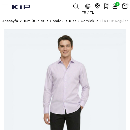
1
0
0
TR / TL
Anasayfa
Tüm Ürünler
Gömlek
Klasik Gömlek
Lila Düz Regular