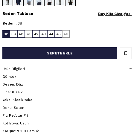
Beden Tablosu
Boy Kilo Çizelgesi
Beden :
38
38
39
40
41
42
43
44
45
46
SEPETE EKLE
Ürün Bilgileri
Gömlek
Desen: Düz
Line: Klasik
Yaka: Klasik Yaka
Doku: Saten
Fit: Regular Fit
Kol Boyu: Uzun
Karışım: %100 Pamuk