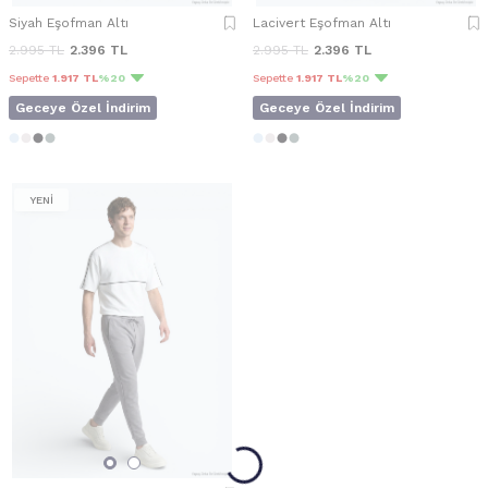
Siyah Eşofman Altı
Lacivert Eşofman Altı
2.995
TL
2.396
TL
2.995
TL
2.396
TL
Sepette
1.917 TL
%20
Sepette
1.917 TL
%20
Geceye Özel İndirim
Geceye Özel İndirim
YENİ