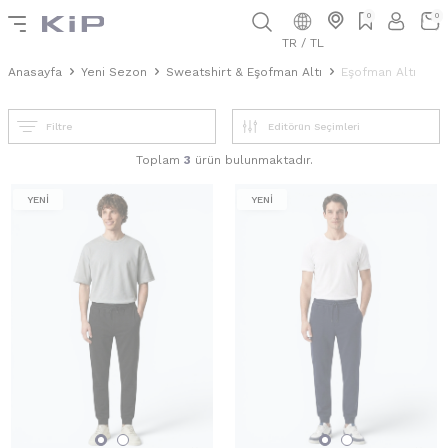
0
0
TR / TL
Anasayfa
Yeni Sezon
Sweatshirt & Eşofman Altı
Eşofman Altı
Filtre
Toplam
3
ürün bulunmaktadır.
YENİ
YENİ