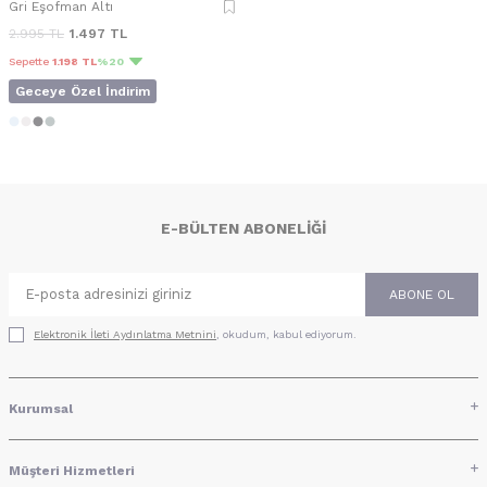
Gri Eşofman Altı
2.995
TL
1.497
TL
Sepette
1.198 TL
%20
Geceye Özel İndirim
E-BÜLTEN ABONELIĞI
ABONE OL
Elektronik İleti Aydınlatma Metni‌ni
, okudum, kabul ediyorum.
Kurumsal
Müşteri Hizmetleri