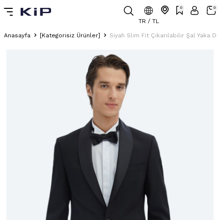
0
0
TR / TL
Anasayfa
[Kategorisiz Ürünler]
Siyah Slim Fit Çıkarılabilir Şal Yaka