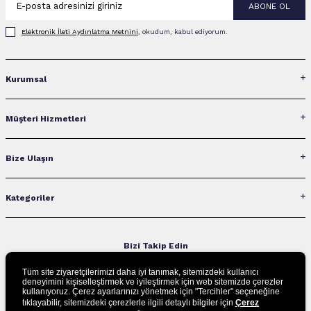
ABONE OL
Elektronik İleti Aydınlatma Metni‌ni
, okudum, kabul ediyorum.
Kurumsal
Müşteri Hizmetleri
Bize Ulaşın
Kategoriler
Bizi Takip Edin
Tüm site ziyaretçilerimizi daha iyi tanımak, sitemizdeki kullanıcı
deneyimini kişiselleştirmek ve iyileştirmek için web sitemizde çerezler
kullanıyoruz. Çerez ayarlarınızı yönetmek için "Tercihler" seçeneğine
UYGULAMAMIZI İNDİRİN
tıklayabilir, sitemizdeki çerezlerle ilgili detaylı bilgiler için
Çerez