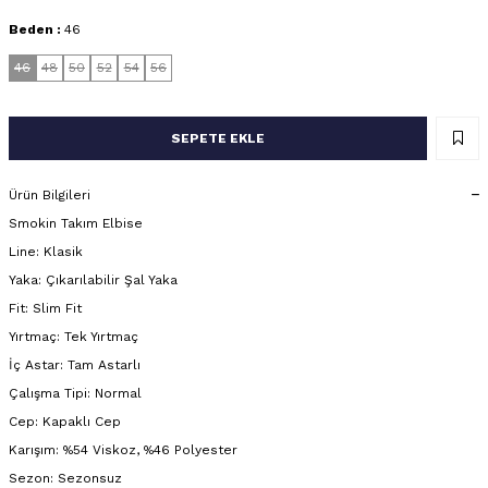
Beden :
46
46
48
50
52
54
56
SEPETE EKLE
Ürün Bilgileri
Smokin Takım Elbise
Line: Klasik
Yaka: Çıkarılabilir Şal Yaka
Fit: Slim Fit
Yırtmaç: Tek Yırtmaç
İç Astar: Tam Astarlı
Çalışma Tipi: Normal
Cep: Kapaklı Cep
Karışım: %54 Viskoz, %46 Polyester
Sezon: Sezonsuz