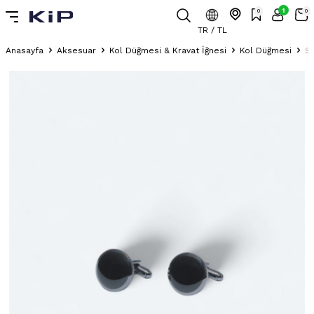
1
0
0
TR / TL
Anasayfa
Aksesuar
Kol Düğmesi & Kravat İğnesi
Kol Düğmesi
Si