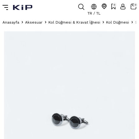
0
0
TR / TL
Anasayfa
Aksesuar
Kol Düğmesi & Kravat İğnesi
Kol Düğmesi
Si