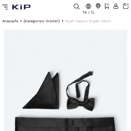
0
0
TR / TL
Anasayfa
[Kategorisiz Ürünler]
Siyah Papyon Kuşak Takım