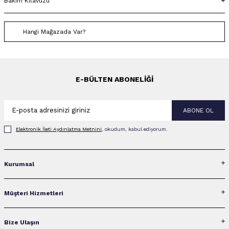
Bakım Kılavuzu
Hangi Mağazada Var?
E-BÜLTEN ABONELIĞI
ABONE OL
Elektronik İleti Aydınlatma Metni‌ni
, okudum, kabul ediyorum.
Kurumsal
Müşteri Hizmetleri
Bize Ulaşın