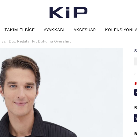
TAKIM ELBISE
AYAKKABI
AKSESUAR
KOLEKSIYONL
Siyah Düz Regular Fit Dokuma Overshırt
S
3
S
R
B