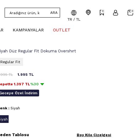
0
0
ARA
TR / TL
AR
KAMPANYALAR
OUTLET
iyah Düz Regular Fit Dokuma Overshırt
Regular Fit
.995
TL
1.995
TL
epette
1.397
TL
%30
Geceye Özel İndirim
enk :
Siyah
Siyah
eden Tablosu
Boy Kilo Çizelgesi