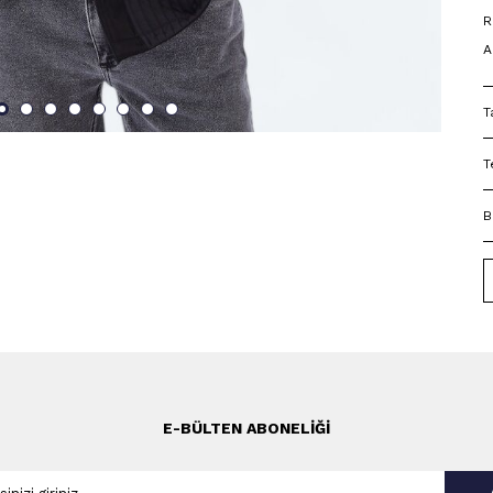
R
A
T
T
B
E-BÜLTEN ABONELIĞI