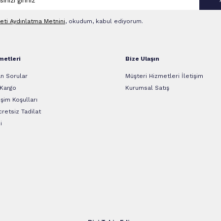
leti Aydınlatma Metni‌ni
, okudum, kabul ediyorum.
metleri
Bize Ulaşın
n Sorular
Müşteri Hizmetleri İletişim
 Kargo
Kurumsal Satış
şim Koşulları
retsiz Tadilat
i