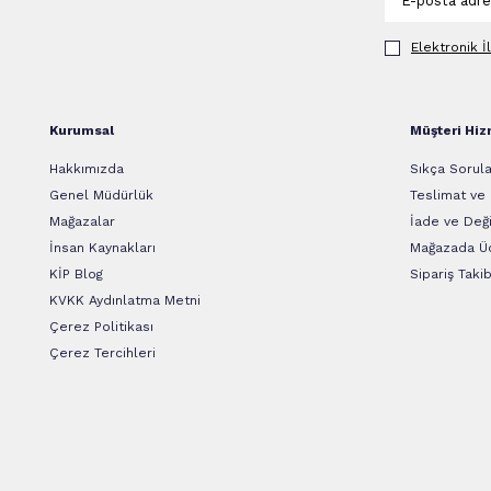
Elektronik İ
Kurumsal
Müşteri Hiz
Hakkımızda
Sıkça Sorula
Genel Müdürlük
Teslimat ve
Mağazalar
İade ve Deği
İnsan Kaynakları
Mağazada Üc
KİP Blog
Sipariş Takib
KVKK Aydınlatma Metni
Çerez Politikası
Çerez Tercihleri