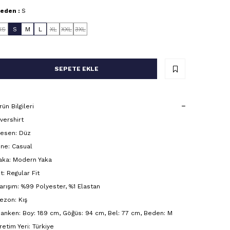
eden :
S
XS
S
M
L
XL
XXL
3XL
SEPETE EKLE
rün Bilgileri
vershirt
esen: Düz
ine: Casual
aka: Modern Yaka
it: Regular Fit
arışım: %99 Polyester, %1 Elastan
ezon: Kış
anken: Boy: 189 cm, Göğüs: 94 cm, Bel: 77 cm, Beden: M
retim Yeri: Türkiye