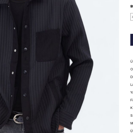
B
Ü
O
D
L
Y
F
K
S
M
Ü