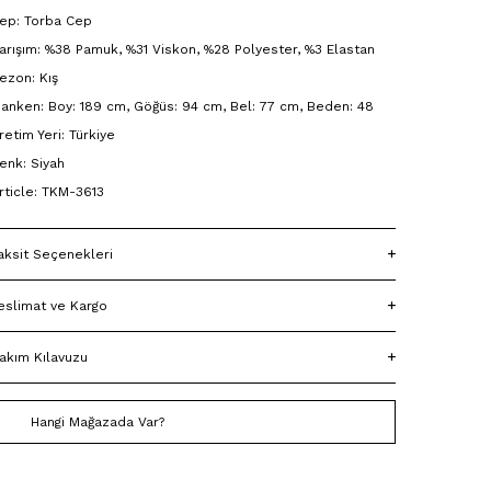
ep: Torba Cep
arışım: %38 Pamuk, %31 Viskon, %28 Polyester, %3 Elastan
ezon: Kış
anken: Boy: 189 cm, Göğüs: 94 cm, Bel: 77 cm, Beden: 48
retim Yeri: Türkiye
enk: Siyah
rticle: TKM-3613
aksit Seçenekleri
eslimat ve Kargo
akım Kılavuzu
Hangi Mağazada Var?