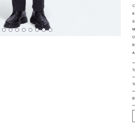
C
K
S
M
Ü
R
A
T
T
B