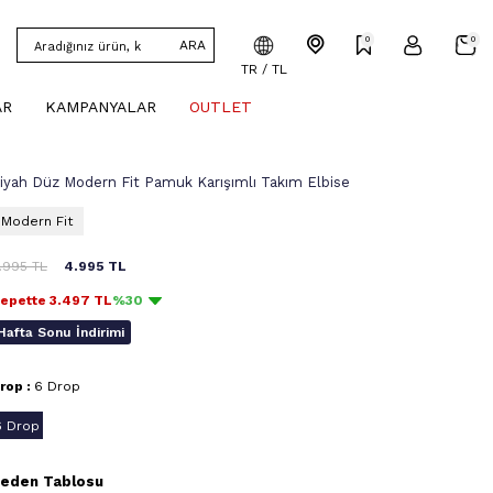
0
0
ARA
TR / TL
AR
KAMPANYALAR
OUTLET
iyah Düz Modern Fit Pamuk Karışımlı Takım Elbise
Modern Fit
1.995
TL
4.995
TL
epette
3.497
TL
%30
Hafta Sonu İndirimi
rop :
6 Drop
6 Drop
eden Tablosu