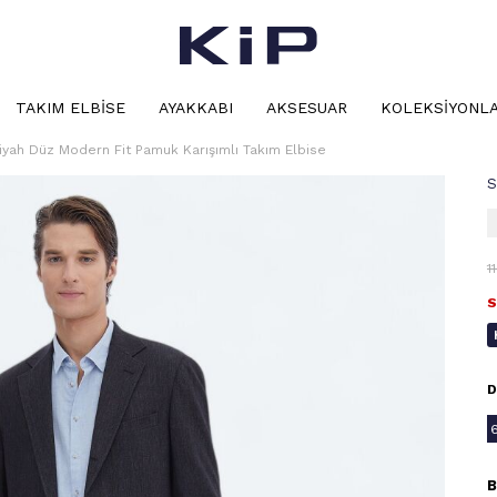
TAKIM ELBISE
AYAKKABI
AKSESUAR
KOLEKSIYONL
iyah Düz Modern Fit Pamuk Karışımlı Takım Elbise
S
1
S
D
B