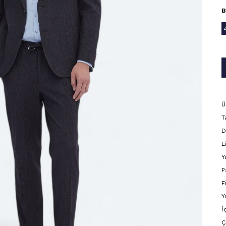
B
Ü
T
D
L
Y
P
F
Y
İ
Ç