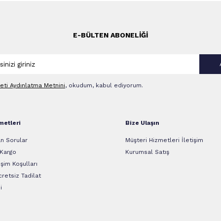
E-BÜLTEN ABONELIĞI
leti Aydınlatma Metni‌ni
, okudum, kabul ediyorum.
metleri
Bize Ulaşın
n Sorular
Müşteri Hizmetleri İletişim
 Kargo
Kurumsal Satış
şim Koşulları
retsiz Tadilat
i