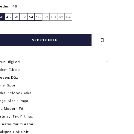
eden :
46
46
48
50
52
54
56
58
60
62
64
SEPETE EKLE
rün Bilgileri
akım Elbise
esen: Düz
ine: Spor
aka: Kelebek Yaka
aça: Klasik Paça
it: Modern Fit
ırtmaç: Tek Yırtmaç
ç Astar: Yarım Astarlı
alışma Tipi: Soft