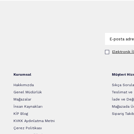
Elektronik İ
Kurumsal
Müşteri Hiz
Hakkımızda
Sıkça Sorula
Genel Müdürlük
Teslimat ve
Mağazalar
İade ve Deği
İnsan Kaynakları
Mağazada Üc
KİP Blog
Sipariş Takib
KVKK Aydınlatma Metni
Çerez Politikası