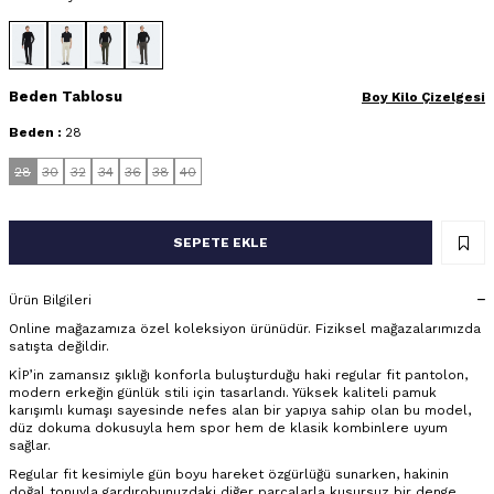
Beden Tablosu
Boy Kilo Çizelgesi
Beden :
28
28
30
32
34
36
38
40
SEPETE EKLE
Ürün Bilgileri
Online mağazamıza özel koleksiyon ürünüdür. Fiziksel mağazalarımızda
satışta değildir.
KİP’in zamansız şıklığı konforla buluşturduğu haki regular fit pantolon,
modern erkeğin günlük stili için tasarlandı. Yüksek kaliteli pamuk
karışımlı kumaşı sayesinde nefes alan bir yapıya sahip olan bu model,
düz dokuma dokusuyla hem spor hem de klasik kombinlere uyum
sağlar.
Regular fit kesimiyle gün boyu hareket özgürlüğü sunarken, hakinin
doğal tonuyla gardırobunuzdaki diğer parçalarla kusursuz bir denge