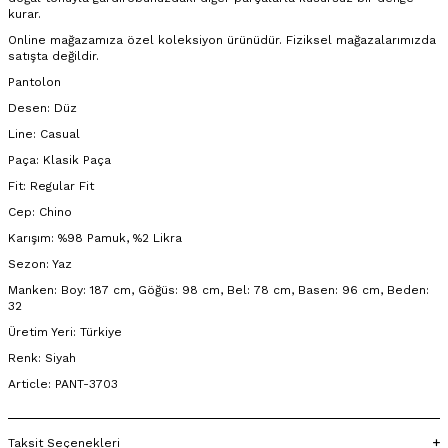
kurar.
Online mağazamıza özel koleksiyon ürünüdür. Fiziksel mağazalarımızda
satışta değildir.
Pantolon
Desen: Düz
Line: Casual
Paça: Klasik Paça
Fit: Regular Fit
Cep: Chino
Karışım: %98 Pamuk, %2 Likra
Sezon: Yaz
Manken: Boy: 187 cm, Göğüs: 98 cm, Bel: 78 cm, Basen: 96 cm, Beden:
32
Üretim Yeri: Türkiye
Renk: Siyah
Article: PANT-3703
Taksit Seçenekleri