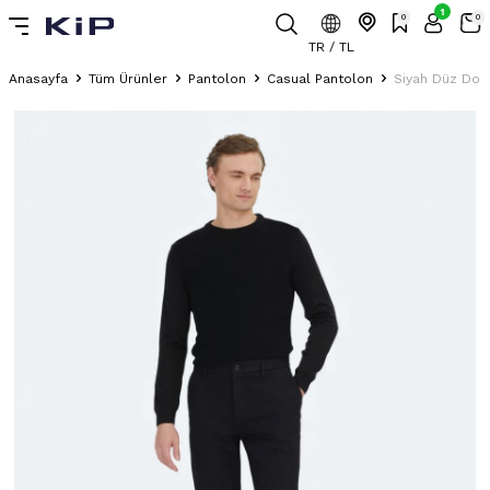
1
0
0
TR / TL
Anasayfa
Tüm Ürünler
Pantolon
Casual Pantolon
Siyah Düz Doku