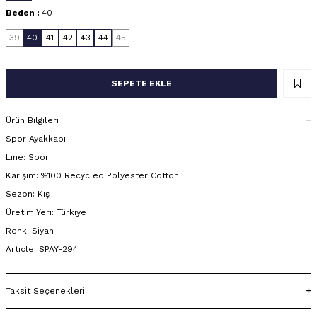
Beden :
40
39
40
41
42
43
44
45
SEPETE EKLE
Ürün Bilgileri
Spor Ayakkabı
Line: Spor
Karışım: %100 Recycled Polyester Cotton
Sezon: Kış
Üretim Yeri: Türkiye
Renk: Siyah
Article: SPAY-294
Taksit Seçenekleri