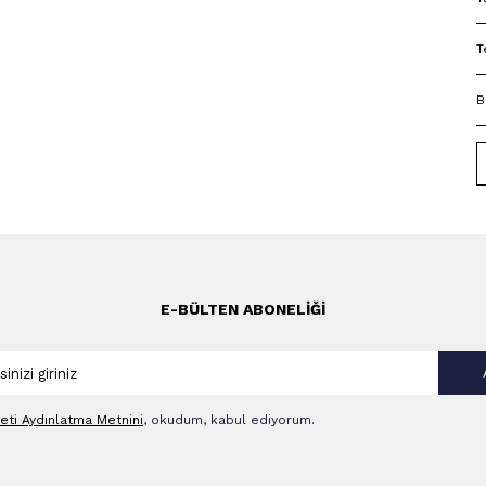
T
B
E-BÜLTEN ABONELIĞI
leti Aydınlatma Metni‌ni
, okudum, kabul ediyorum.