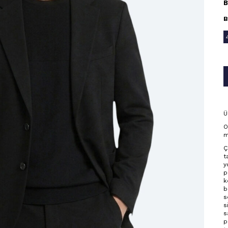
B
B
Ü
O
m
Ç
t
y
p
k
b
s
s
s
p