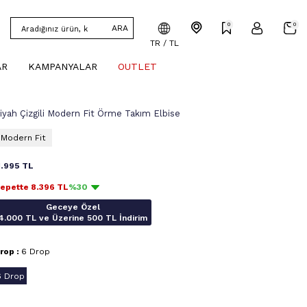
0
0
ARA
TR / TL
AR
KAMPANYALAR
OUTLET
iyah Çizgili Modern Fit Örme Takım Elbise
Modern Fit
1.995
TL
epette
8.396
TL
%30
Geceye Özel
4.000 TL ve Üzerine 500 TL İndirim
rop :
6 Drop
6 Drop