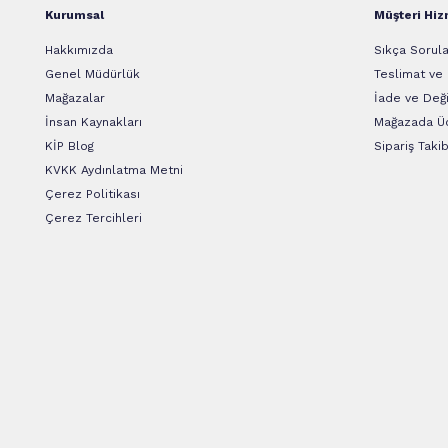
Kurumsal
Müşteri Hiz
Hakkımızda
Sıkça Sorula
Genel Müdürlük
Teslimat ve
Mağazalar
İade ve Deği
İnsan Kaynakları
Mağazada Üc
KİP Blog
Sipariş Takib
KVKK Aydınlatma Metni
Çerez Politikası
Çerez Tercihleri