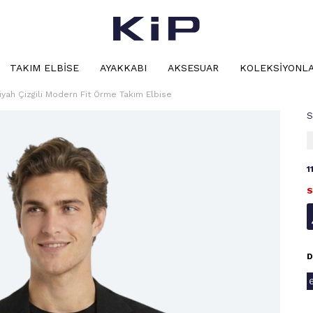
TAKIM ELBISE
AYAKKABI
AKSESUAR
KOLEKSIYONL
iyah Çizgili Modern Fit Örme Takım Elbise
S
1
S
D