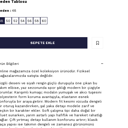
eden Tablosu
eden :
48
48
50
52
54
56
58
60
SEPETE EKLE
rün Bilgileri
nline mağazamıza özel koleksiyon ürünüdür. Fiziksel
ağazalarımızda satışta değildir.
izgili deseni ve siyah rengin güçlü duruşuyla öne çıkan bu
akım elbise, yaz sezonunda spor şıklığı modern bir çizgiyle
orumlar. Karışımlı kumaşı; modalın yumuşak ve akıcı tuşesini
olyesterin form koruma avantajıyla, elastanın esnek
onforuyla bir araya getirir. Modern fit kesimi vücuda dengeli
ir oturuş kazandırırken, şal yaka detayı modele zarif ve
eçkin bir karakter ekler. Soft çalışma tipi daha doğal bir
iluet sunarken, yarım astarlı yapı hafiflik ve hareket rahatlığı
ağlar. Çift yırtmaç detayı kullanım konforunu artırır; klasik
aça yapısı ise takımın dengeli ve zamansız görünümünü