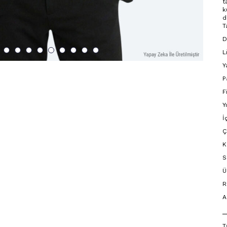
t
k
d
T
D
L
Y
P
F
Y
İ
Ç
K
S
Ü
R
A
T