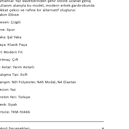
amamlar. Yaz davetlerinden şehir stiline uzanan geniş
ullanım alanıyla bu model, modern erkek gardırobunda
ikkat çekici ve rafine bir alternatif oluşturur.
akım Elbise
esen: Çizgili
ine: Spor
aka: Şal Yaka
aça: Klasik Paça
it: Modern Fit
ırtmaç: Çift
ç Astar: Yarım Astarlı
alışma Tipi: Soft
arışım: %51 Polyester, %45 Modal, %4 Elastan
ezon: Yaz
retim Yeri: Türkiye
enk: Siyah
rticle: TKM-10466
aksit Seçenekleri