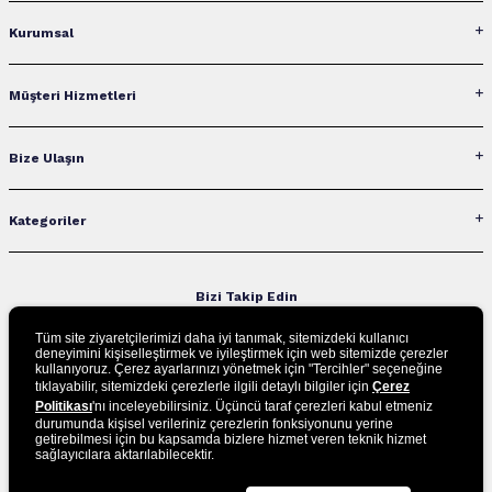
Kurumsal
Müşteri Hizmetleri
Bize Ulaşın
Kategoriler
Bizi Takip Edin
Tüm site ziyaretçilerimizi daha iyi tanımak, sitemizdeki kullanıcı
deneyimini kişiselleştirmek ve iyileştirmek için web sitemizde çerezler
kullanıyoruz. Çerez ayarlarınızı yönetmek için "Tercihler" seçeneğine
UYGULAMAMIZI İNDİRİN
tıklayabilir, sitemizdeki çerezlerle ilgili detaylı bilgiler için
Çerez
Politikası
'nı inceleyebilirsiniz. Üçüncü taraf çerezleri kabul etmeniz
durumunda kişisel verileriniz çerezlerin fonksiyonunu yerine
getirebilmesi için bu kapsamda bizlere hizmet veren teknik hizmet
sağlayıcılara aktarılabilecektir.