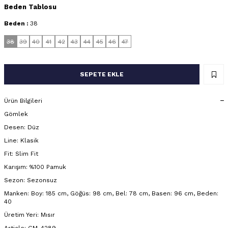
Beden Tablosu
Beden :
38
38
39
40
41
42
43
44
45
46
47
SEPETE EKLE
Ürün Bilgileri
Gömlek
Desen: Düz
Line: Klasik
Fit: Slim Fit
Karışım: %100 Pamuk
Sezon: Sezonsuz
Manken: Boy: 185 cm, Göğüs: 98 cm, Bel: 78 cm, Basen: 96 cm, Beden:
40
Üretim Yeri: Mısır