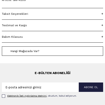
Article: GM-4289
Taksit Seçenekleri
Teslimat ve Kargo
Bakım Kılavuzu
Hangi Mağazada Var?
E-BÜLTEN ABONELIĞI
ABONE OL
Elektronik İleti Aydınlatma Metni‌ni
, okudum, kabul ediyorum.