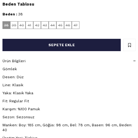
Beden Tablosu
Beden :
38
38
39
40
41
42
43
44
45
46
47
SEPETE EKLE
Ürün Bilgileri
Gömlek
Desen: Düz
Line: Klasik
Yaka: Klasik Yaka
Fit: Regular Fit
Karışım: %100 Pamuk
Sezon: Sezonsuz
Manken: Boy: 185 cm, Göğüs: 98 cm, Bel: 78 cm, Basen: 96 cm, Beden:
40