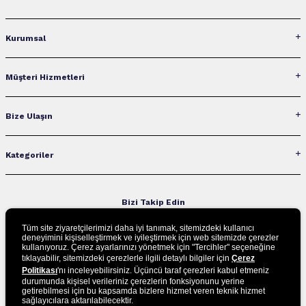
Kurumsal
Müşteri Hizmetleri
Bize Ulaşın
Kategoriler
Bizi Takip Edin
Tüm site ziyaretçilerimizi daha iyi tanımak, sitemizdeki kullanıcı
deneyimini kişiselleştirmek ve iyileştirmek için web sitemizde çerezler
kullanıyoruz. Çerez ayarlarınızı yönetmek için "Tercihler" seçeneğine
UYGULAMAMIZI İNDİRİN
tıklayabilir, sitemizdeki çerezlerle ilgili detaylı bilgiler için
Çerez
Politikası
'nı inceleyebilirsiniz. Üçüncü taraf çerezleri kabul etmeniz
durumunda kişisel verileriniz çerezlerin fonksiyonunu yerine
getirebilmesi için bu kapsamda bizlere hizmet veren teknik hizmet
sağlayıcılara aktarılabilecektir.