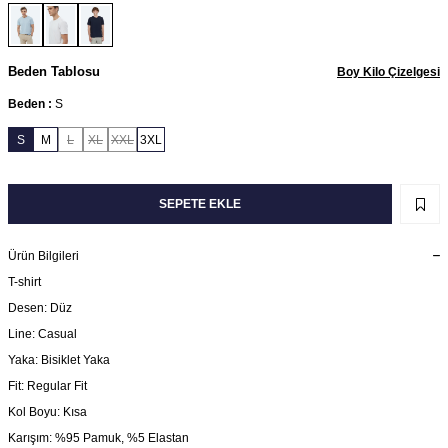
Beden Tablosu
Boy Kilo Çizelgesi
Beden :
S
S
M
L
XL
XXL
3XL
SEPETE EKLE
Ürün Bilgileri
T-shirt
Desen: Düz
Line: Casual
Yaka: Bisiklet Yaka
Fit: Regular Fit
Kol Boyu: Kısa
Karışım: %95 Pamuk, %5 Elastan