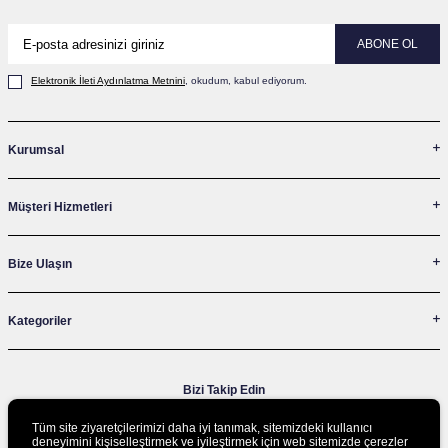
ABONE OL
Elektronik İleti Aydınlatma Metni‌ni
, okudum, kabul ediyorum.
Kurumsal
Müşteri Hizmetleri
Bize Ulaşın
Kategoriler
Bizi Takip Edin
Tüm site ziyaretçilerimizi daha iyi tanımak, sitemizdeki kullanıcı
deneyimini kişiselleştirmek ve iyileştirmek için web sitemizde çerezler