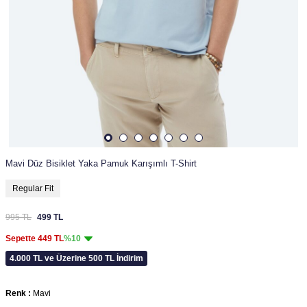
Mavi Düz Bisiklet Yaka Pamuk Karışımlı T-Shirt
Regular Fit
995
TL
499
TL
Sepette
449
TL
%10
4.000 TL ve Üzerine 500 TL İndirim
Renk :
Mavi