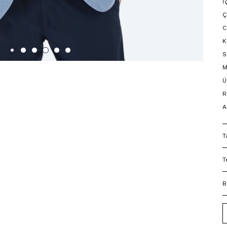
İ
Ç
C
K
S
M
Ü
R
A
T
T
B