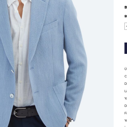
B
B
Ü
C
D
L
Y
D
F
Y