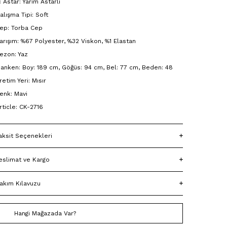
ç Astar: Yarım Astarlı
alışma Tipi: Soft
ep: Torba Cep
arışım: %67 Polyester, %32 Viskon, %1 Elastan
ezon: Yaz
anken: Boy: 189 cm, Göğüs: 94 cm, Bel: 77 cm, Beden: 48
retim Yeri: Mısır
enk: Mavi
rticle: CK-2716
aksit Seçenekleri
eslimat ve Kargo
akım Kılavuzu
Hangi Mağazada Var?