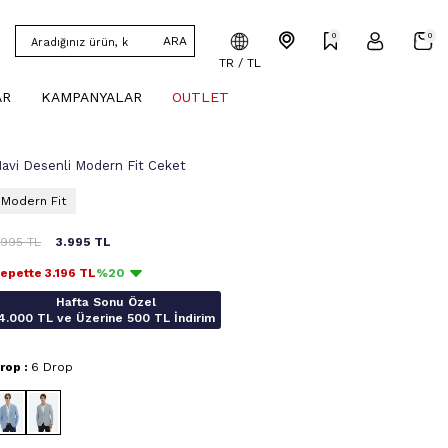
0
0
ARA
TR / TL
AR
KAMPANYALAR
OUTLET
avi Desenli Modern Fit Ceket
Modern Fit
.995
TL
3.995
TL
epette
3.196
TL
%20
Hafta Sonu Özel
4.000 TL ve Üzerine 500 TL İndirim
rop :
6 Drop