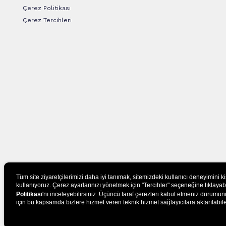
Çerez Politikası
Çerez Tercihleri
Tüm site ziyaretçilerimizi daha iyi tanımak, sitemizdeki kullanıcı deneyimini k
kullanıyoruz. Çerez ayarlarınızı yönetmek için "Tercihler" seçeneğine tıklayabilir
Politikası
'nı inceleyebilirsiniz. Üçüncü taraf çerezleri kabul etmeniz durumund
için bu kapsamda bizlere hizmet veren teknik hizmet sağlayıcılara aktarılabile