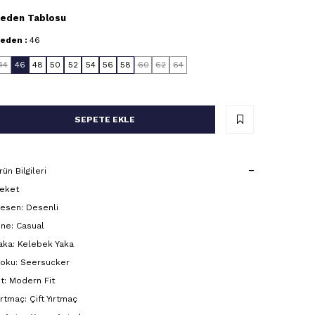
eden Tablosu
eden :
46
44
46
48
50
52
54
56
58
60
62
64
SEPETE EKLE
rün Bilgileri
eket
esen: Desenli
ine: Casual
aka: Kelebek Yaka
oku: Seersucker
it: Modern Fit
ırtmaç: Çift Yırtmaç