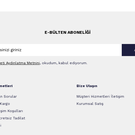
E-BÜLTEN ABONELIĞI
leti Aydınlatma Metni‌ni
, okudum, kabul ediyorum.
metleri
Bize Ulaşın
n Sorular
Müşteri Hizmetleri İletişim
 Kargo
Kurumsal Satış
şim Koşulları
retsiz Tadilat
i