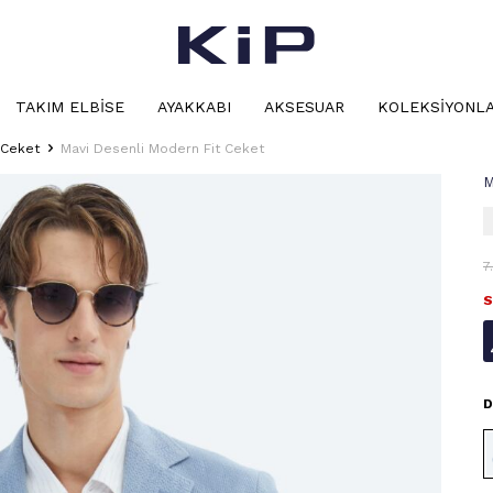
TAKIM ELBISE
AYAKKABI
AKSESUAR
KOLEKSIYONL
 Ceket
Mavi Desenli Modern Fit Ceket
M
7
S
D