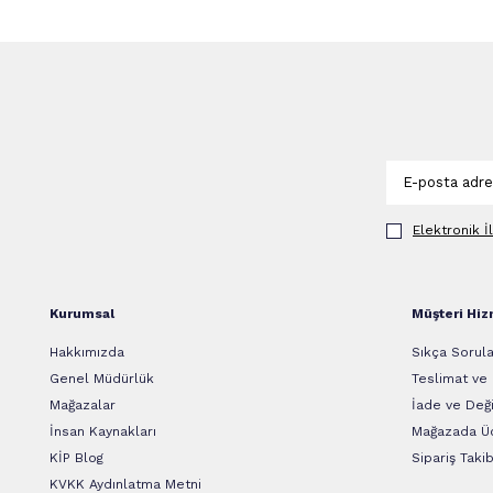
Elektronik İ
Kurumsal
Müşteri Hiz
Hakkımızda
Sıkça Sorula
Genel Müdürlük
Teslimat ve
Mağazalar
İade ve Deği
İnsan Kaynakları
Mağazada Üc
KİP Blog
Sipariş Takib
KVKK Aydınlatma Metni