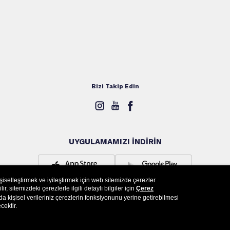
Bizi Takip Edin
UYGULAMAMIZI İNDİRİN
işiselleştirmek ve iyileştirmek için web sitemizde çerezler
, sitemizdeki çerezlerle ilgili detaylı bilgiler için
Çerez
a kişisel verileriniz çerezlerin fonksiyonunu yerine getirebilmesi
cektir.