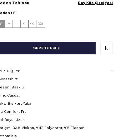
eden Tablosu
Boy Kilo Çizelgesi
eden :
S
S
M
L
XL
XXL
3XL
SEPETE EKLE
rün Bilgileri
weatshirt
esen: Baskılı
ine: Casual
aka: Bisiklet Yaka
it: Comfort Fit
ol Boyu: Uzun
arışım: %48 Viskon, %47 Polyester, %5 Elastan
ezon: Kış