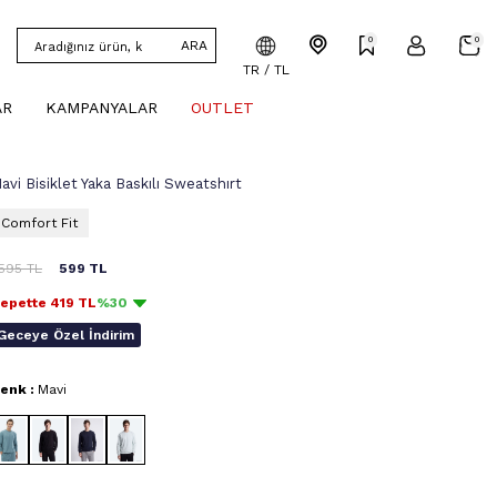
0
0
ARA
TR / TL
AR
KAMPANYALAR
OUTLET
avi Bisiklet Yaka Baskılı Sweatshırt
Comfort Fit
.595
TL
599
TL
epette
419
TL
%30
Geceye Özel İndirim
enk :
Mavi