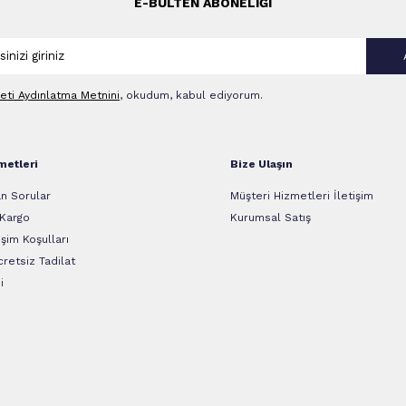
E-BÜLTEN ABONELIĞI
leti Aydınlatma Metni‌ni
, okudum, kabul ediyorum.
metleri
Bize Ulaşın
n Sorular
Müşteri Hizmetleri İletişim
 Kargo
Kurumsal Satış
şim Koşulları
retsiz Tadilat
i