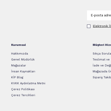
Elektronik İ
Kurumsal
Müşteri Hiz
Hakkımızda
Sıkça Sorula
Genel Müdürlük
Teslimat ve
Mağazalar
İade ve Deği
İnsan Kaynakları
Mağazada Üc
KİP Blog
Sipariş Takib
KVKK Aydınlatma Metni
Çerez Politikası
Çerez Tercihleri