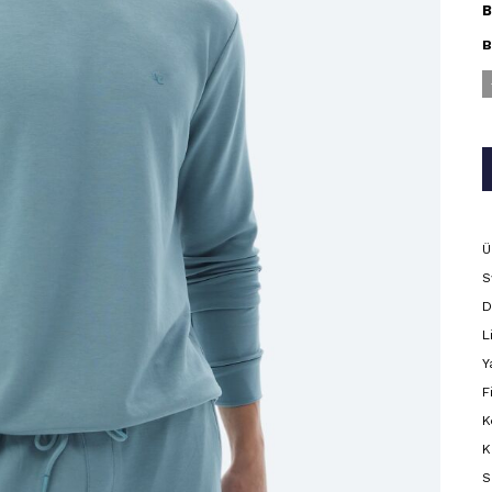
B
B
Ü
S
D
L
Y
F
K
K
S