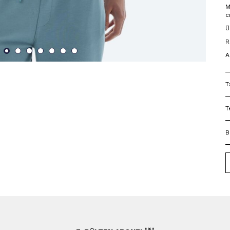
M
c
Ü
R
A
T
T
B