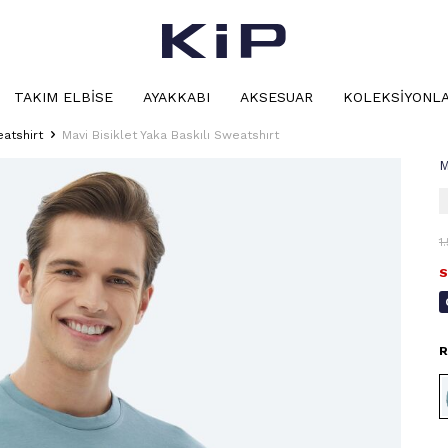
TAKIM ELBISE
AYAKKABI
AKSESUAR
KOLEKSIYONL
atshirt
Mavi Bisiklet Yaka Baskılı Sweatshırt
M
1
S
R