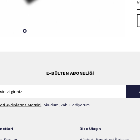
B
E-BÜLTEN ABONELIĞI
leti Aydınlatma Metni‌ni
, okudum, kabul ediyorum.
metleri
Bize Ulaşın
n Sorular
Müşteri Hizmetleri İletişim