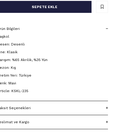
SEPETE EKLE
rün Bilgileri
aşkol
esen: Desenli
ine: Klasik
arışım: %65 Akrilik, %35 Yün
ezon: Kış
retim Yeri: Türkiye
enk: Mavi
rticle: KSKL-235
aksit Seçenekleri
eslimat ve Kargo