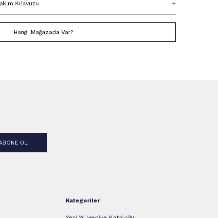
akım Kılavuzu
Hangi Mağazada Var?
ABONE OL
Kategoriler
Yeni Yıl Hediye Kataloğu