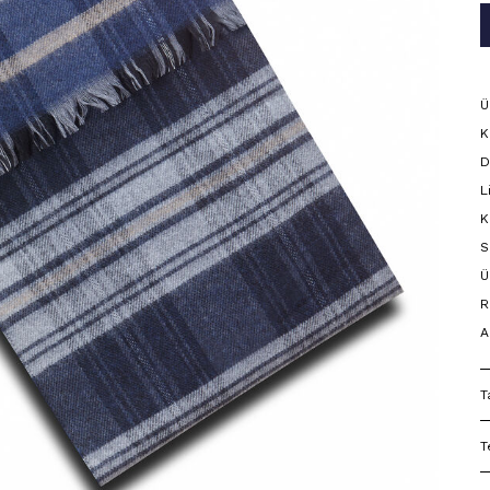
Ü
K
D
L
K
S
Ü
R
A
T
T