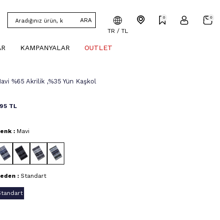
0
0
ARA
TR / TL
AR
KAMPANYALAR
OUTLET
avi %65 Akrilik ,%35 Yün Kaşkol
95
TL
enk :
Mavi
eden :
Standart
Standart