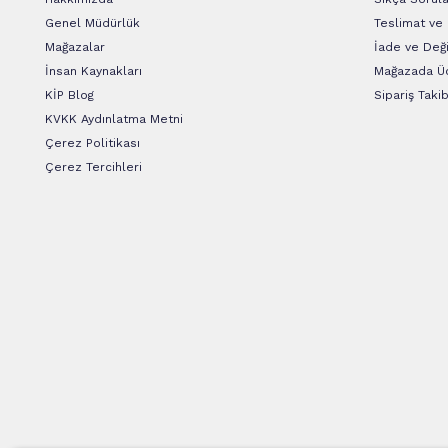
Genel Müdürlük
Teslimat ve
Mağazalar
İade ve Deği
İnsan Kaynakları
Mağazada Üc
KİP Blog
Sipariş Takib
KVKK Aydınlatma Metni
Çerez Politikası
Çerez Tercihleri