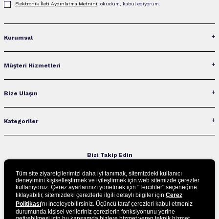
Elektronik İleti Aydınlatma Metni‌ni
, okudum, kabul ediyorum.
Kurumsal
Müşteri Hizmetleri
Bize Ulaşın
Kategoriler
Bizi Takip Edin
Tüm site ziyaretçilerimizi daha iyi tanımak, sitemizdeki kullanıcı
deneyimini kişiselleştirmek ve iyileştirmek için web sitemizde çerezler
kullanıyoruz. Çerez ayarlarınızı yönetmek için "Tercihler" seçeneğine
UYGULAMAMIZI İNDİRİN
tıklayabilir, sitemizdeki çerezlerle ilgili detaylı bilgiler için
Çerez
Politikası
'nı inceleyebilirsiniz. Üçüncü taraf çerezleri kabul etmeniz
durumunda kişisel verileriniz çerezlerin fonksiyonunu yerine
getirebilmesi için bu kapsamda bizlere hizmet veren teknik hizmet