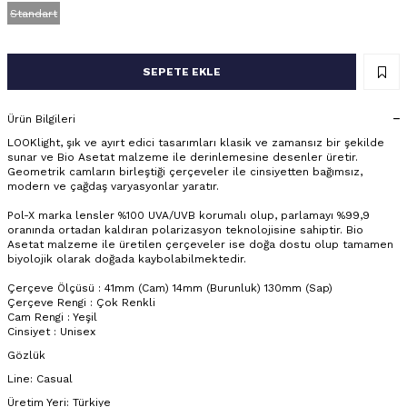
Standart
SEPETE EKLE
Ürün Bilgileri
LOOKlight, şık ve ayırt edici tasarımları klasik ve zamansız bir şekilde
sunar ve Bio Asetat malzeme ile derinlemesine desenler üretir.
Geometrik camların birleştiği çerçeveler ile cinsiyetten bağımsız,
modern ve çağdaş varyasyonlar yaratır.
Pol-X marka lensler %100 UVA/UVB korumalı olup, parlamayı %99,9
oranında ortadan kaldıran polarizasyon teknolojisine sahiptir. Bio
Asetat malzeme ile üretilen çerçeveler ise doğa dostu olup tamamen
biyolojik olarak doğada kaybolabilmektedir.
Çerçeve Ölçüsü : 41mm (Cam) 14mm (Burunluk) 130mm (Sap)
Çerçeve Rengi : Çok Renkli
Cam Rengi : Yeşil
Cinsiyet : Unisex
Gözlük
Line: Casual
Üretim Yeri: Türkiye