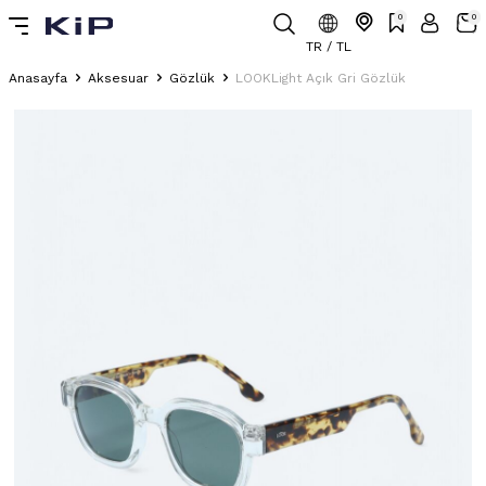
0
0
TR / TL
Anasayfa
Aksesuar
Gözlük
LOOKLight Açık Gri Gözlük