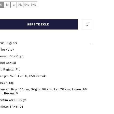
S
M
L
XL
XXL
3XL
SEPETE EKLE
rün Bilgileri
riko Yelek
esen: Düz Örgü
ine: Casual
it: Regular Fit
arışım: %50 Akrilik, %50 Pamuk
ezon: Kış
anken: Boy: 185 cm, Göğüs: 98 cm, Bel: 78 cm, Basen: 96
m, Beden: M
retim Yeri: Türkiye
rticle: TRKY-105