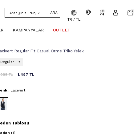
0
0
ARA
TR / TL
AR
KAMPANYALAR
OUTLET
acivert Regular Fit Casual Örme Triko Yelek
Regular Fit
.995
TL
1.497
TL
enk :
Lacivert
eden Tablosu
eden :
S