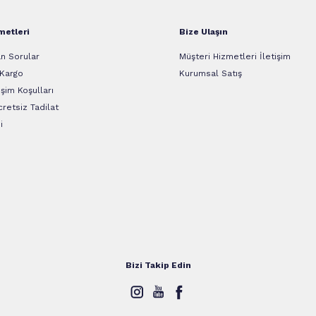
metleri
Bize Ulaşın
n Sorular
Müşteri Hizmetleri İletişim
 Kargo
Kurumsal Satış
şim Koşulları
retsiz Tadilat
i
Bizi Takip Edin