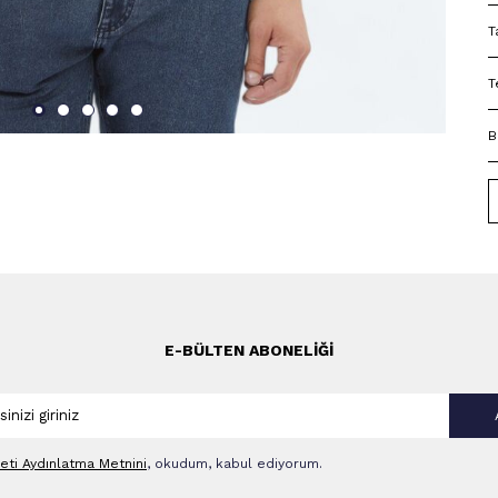
T
T
B
E-BÜLTEN ABONELIĞI
leti Aydınlatma Metni‌ni
, okudum, kabul ediyorum.