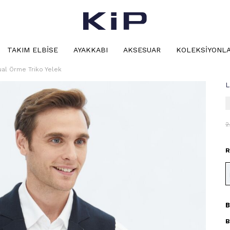
TAKIM ELBISE
AYAKKABI
AKSESUAR
KOLEKSIYONL
ual Örme Triko Yelek
L
2
R
B
B