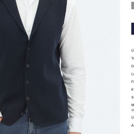
Ü
T
D
L
F
K
S
M
c
Ü
A