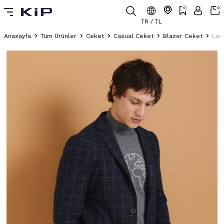
0
0
TR / TL
Anasayfa
Tüm Ürünler
Ceket
Casual Ceket
Blazer Ceket
Lac