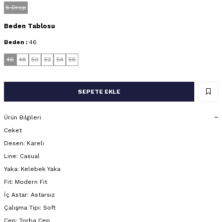
6 Drop
Beden Tablosu
Beden :
46
46
48
50
52
54
56
SEPETE EKLE
Ürün Bilgileri
Ceket
Desen: Kareli
Line: Casual
Yaka: Kelebek Yaka
Fit: Modern Fit
İç Astar: Astarsız
Çalışma Tipi: Soft
Cep: Torba Cep