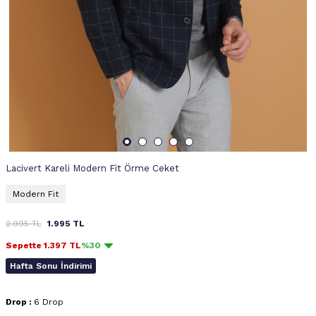
Lacivert Kareli Modern Fit Örme Ceket
Modern Fit
2.995
TL
1.995
TL
Sepette
1.397
TL
%30
Hafta Sonu İndirimi
Drop :
6 Drop