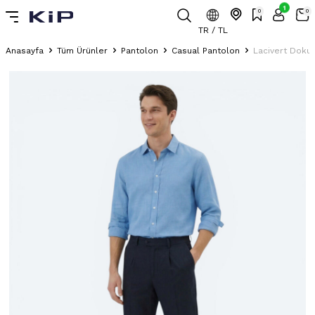
1
0
0
TR / TL
Anasayfa
Tüm Ürünler
Pantolon
Casual Pantolon
Lacivert Doku