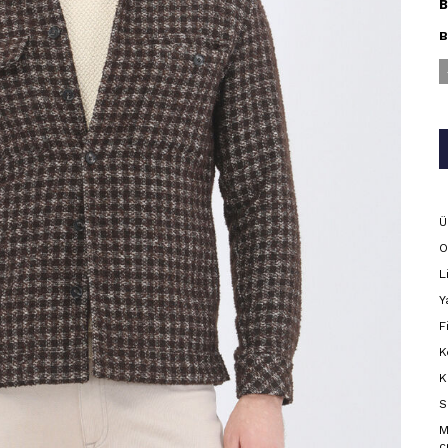
B
B
Ü
O
L
Y
F
K
K
S
M
c