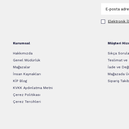
Elektronik İ
Kurumsal
Müşteri Hiz
Hakkımızda
Sıkça Sorula
Genel Müdürlük
Teslimat ve
Mağazalar
İade ve Deği
İnsan Kaynakları
Mağazada Üc
KİP Blog
Sipariş Takib
KVKK Aydınlatma Metni
Çerez Politikası
Çerez Tercihleri