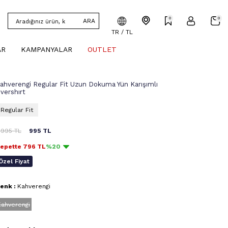
0
0
ARA
TR / TL
AR
KAMPANYALAR
OUTLET
ahverengi Regular Fit Uzun Dokuma Yün Karışımlı
vershırt
Regular Fit
.995
TL
995
TL
epette
796
TL
%20
Özel Fiyat
enk :
Kahverengi
Kahverengi