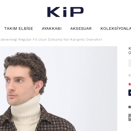
TAKIM ELBISE
AYAKKABI
AKSESUAR
KOLEKSIYONL
Kahverengi Regular Fit Uzun Dokuma Yün Karışımlı Overshırt
K
O
2
S
R