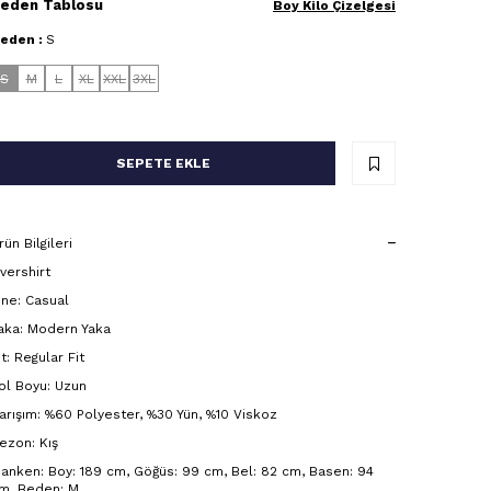
eden Tablosu
Boy Kilo Çizelgesi
eden :
S
S
M
L
XL
XXL
3XL
SEPETE EKLE
rün Bilgileri
vershirt
ine: Casual
aka: Modern Yaka
it: Regular Fit
ol Boyu: Uzun
arışım: %60 Polyester, %30 Yün, %10 Viskoz
ezon: Kış
anken: Boy: 189 cm, Göğüs: 99 cm, Bel: 82 cm, Basen: 94
m, Beden: M