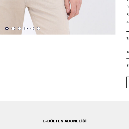
Ü
R
A
T
T
B
E-BÜLTEN ABONELIĞI