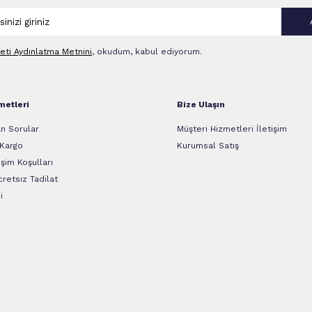
leti Aydınlatma Metni‌ni
, okudum, kabul ediyorum.
metleri
Bize Ulaşın
n Sorular
Müşteri Hizmetleri İletişim
 Kargo
Kurumsal Satış
şim Koşulları
retsiz Tadilat
i