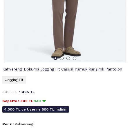
Kahverengi Dokuma Jogging Fit Casual Pamuk Karışımlı Pantolon
Jogging Fit
3.495
TL
1.495
TL
Sepette
1.345
TL
%10
4.000 TL ve Üzerine 500 TL İndirim
Renk :
Kahverengi