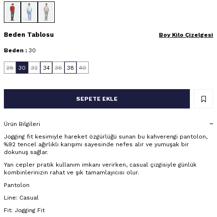
Beden Tablosu
Boy Kilo Çizelgesi
Beden :
30
28
30
32
34
36
38
40
SEPETE EKLE
Ürün Bilgileri
Jogging fit kesimiyle hareket özgürlüğü sunan bu kahverengi pantolon,
%92 tencel ağırlıklı karışımı sayesinde nefes alır ve yumuşak bir
dokunuş sağlar.
Yan cepler pratik kullanım imkanı verirken, casual çizgisiyle günlük
kombinlerinizin rahat ve şık tamamlayıcısı olur.
Pantolon
Line: Casual
Fit: Jogging Fit