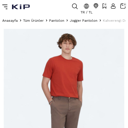
0
0
TR / TL
Anasayfa
Tüm Ürünler
Pantolon
Jogger Pantolon
Kahverengi Dok