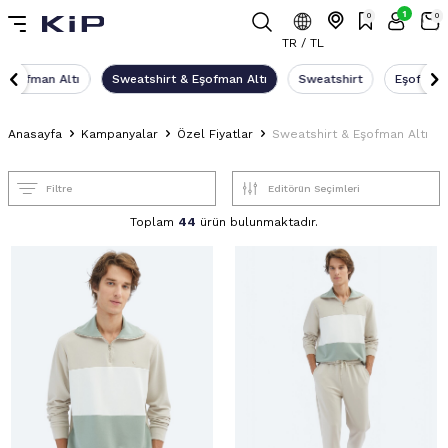
1
0
0
TR / TL
Eşofman Altı
Sweatshirt & Eşofman Altı
Sweatshirt
Eşofman 
Anasayfa
Kampanyalar
Özel Fiyatlar
Sweatshirt & Eşofman Altı
Filtre
Toplam
44
ürün bulunmaktadır.