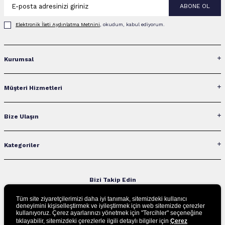
ABONE OL
Elektronik İleti Aydınlatma Metni‌ni
, okudum, kabul ediyorum.
Kurumsal
Müşteri Hizmetleri
Bize Ulaşın
Kategoriler
Bizi Takip Edin
Tüm site ziyaretçilerimizi daha iyi tanımak, sitemizdeki kullanıcı
deneyimini kişiselleştirmek ve iyileştirmek için web sitemizde çerezler
kullanıyoruz. Çerez ayarlarınızı yönetmek için "Tercihler" seçeneğine
UYGULAMAMIZI İNDİRİN
tıklayabilir, sitemizdeki çerezlerle ilgili detaylı bilgiler için
Çerez