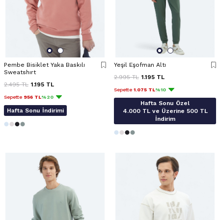
Pembe Bisiklet Yaka Baskılı
Yeşil Eşofman Altı
Sweatshırt
2.995
TL
1.195
TL
2.495
TL
1.195
TL
Sepette
1.075 TL
%10
Sepette
956 TL
%20
Hafta Sonu Özel
Hafta Sonu İndirimi
4.000 TL ve Üzerine 500 TL
İndirim