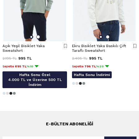
Açık Yeşil Bisiklet Yaka
Ekru Bisiklet Yaka Baskılı Çift
Sweatshırt
Taraflı Sweatshırt
2.195
TL
995
TL
2.495
TL
995
TL
Sepette
895 TL
%10
Sepette
796 TL
%20
Hafta Sonu Özel
Hafta Sonu İndirimi
4.000 TL ve Üzerine 500 TL
İndirim
E-BÜLTEN ABONELIĞI