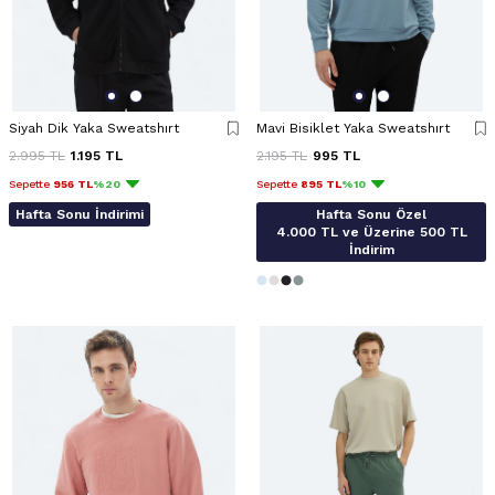
Siyah Dik Yaka Sweatshırt
Mavi Bisiklet Yaka Sweatshırt
2.995
TL
1.195
TL
2.195
TL
995
TL
Sepette
956 TL
%20
Sepette
895 TL
%10
Hafta Sonu İndirimi
Hafta Sonu Özel
4.000 TL ve Üzerine 500 TL
İndirim