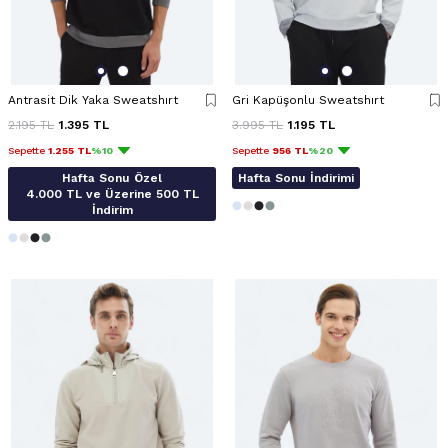
Antrasit Dik Yaka Sweatshırt
Gri Kapüşonlu Sweatshırt
2.195
TL
1.395
TL
3.995
TL
1.195
TL
Sepette
1.255 TL
%10
Sepette
956 TL
%20
Hafta Sonu Özel
Hafta Sonu İndirimi
4.000 TL ve Üzerine 500 TL
İndirim