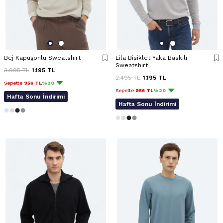
Bej Kapüşonlu Sweatshırt
Lila Bisiklet Yaka Baskılı
Sweatshırt
3.995
TL
1.195
TL
2.495
TL
1.195
TL
Sepette
956 TL
%20
Sepette
956 TL
%20
Hafta Sonu İndirimi
Hafta Sonu İndirimi