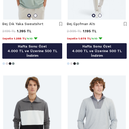
Bej Dik Yaka Sweatshırt
Bej Eşofman Altı
2.195
TL
1.395
TL
2.995
TL
1.195
TL
Sepette
1.255 TL
%10
Sepette
1.075 TL
%10
Hafta Sonu Özel
Hafta Sonu Özel
4.000 TL ve Üzerine 500 TL
4.000 TL ve Üzerine 500 TL
İndirim
İndirim