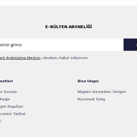
E-BÜLTEN ABONELIĞI
leti Aydınlatma Metni‌ni
, okudum, kabul ediyorum.
metleri
Bize Ulaşın
n Sorular
Müşteri Hizmetleri İletişim
 Kargo
Kurumsal Satış
şim Koşulları
retsiz Tadilat
i