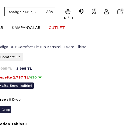
0
0
ARA
TR / TL
AR
KAMPANYALAR
OUTLET
ndigo Düz Comfort Fit Yün Karışımlı Takım Elbise
Comfort Fit
1.995
TL
3.995
TL
epette
2.797
TL
%30
Hafta Sonu İndirimi
rop :
6 Drop
6 Drop
eden Tablosu