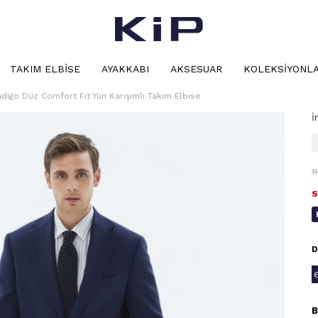
TAKIM ELBISE
AYAKKABI
AKSESUAR
KOLEKSIYONL
ndigo Düz Comfort Fit Yün Karışımlı Takım Elbise
İ
1
S
D
B