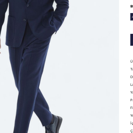
B
Ü
T
D
L
Y
P
F
Y
İ
Ç