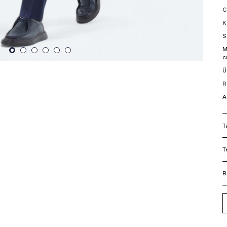
C
K
S
M
c
Ü
R
A
T
T
B