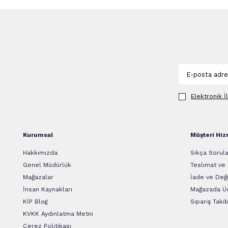
Elektronik İ
Kurumsal
Müşteri Hiz
Hakkımızda
Sıkça Sorula
Genel Müdürlük
Teslimat ve
Mağazalar
İade ve Deği
İnsan Kaynakları
Mağazada Üc
KİP Blog
Sipariş Takib
KVKK Aydınlatma Metni
Çerez Politikası