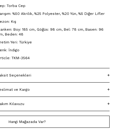
ep: Torba Cep
arışım: %50 Akrilik, %25 Polyester, %20 Yün, %5 Diğer Lifler
ezon: Kış
anken: Boy: 185 cm, Göğüs: 98 cm, Bel: 78 cm, Basen: 96
m, Beden: 48
retim Yeri: Türkiye
enk: İndigo
rticle: TKM-3564
aksit Seçenekleri
eslimat ve Kargo
akım Kılavuzu
Hangi Mağazada Var?