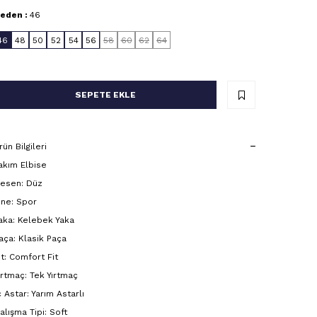
eden :
46
46
48
50
52
54
56
58
60
62
64
SEPETE EKLE
rün Bilgileri
akım Elbise
esen: Düz
ine: Spor
aka: Kelebek Yaka
aça: Klasik Paça
it: Comfort Fit
ırtmaç: Tek Yırtmaç
ç Astar: Yarım Astarlı
alışma Tipi: Soft