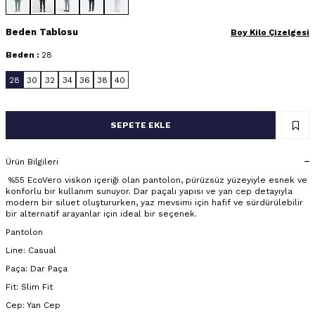
Beden Tablosu
Boy Kilo Çizelgesi
Beden :
28
28
30
32
34
36
38
40
SEPETE EKLE
Ürün Bilgileri
%55 EcoVero viskon içeriği olan pantolon, pürüzsüz yüzeyiyle esnek ve
konforlu bir kullanım sunuyor. Dar paçalı yapısı ve yan cep detayıyla
modern bir siluet oluştururken, yaz mevsimi için hafif ve sürdürülebilir
bir alternatif arayanlar için ideal bir seçenek.
Pantolon
Line: Casual
Paça: Dar Paça
Fit: Slim Fit
Cep: Yan Cep