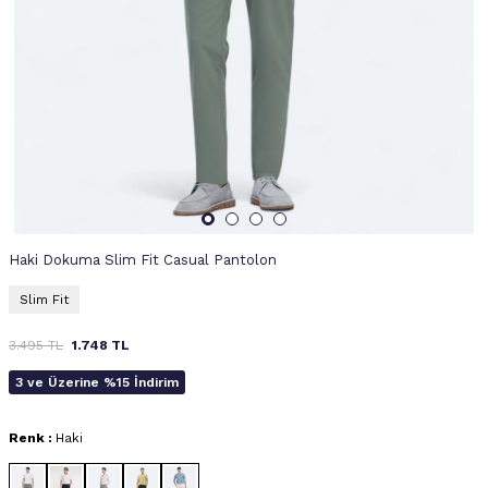
Haki Dokuma Slim Fit Casual Pantolon
Slim Fit
3.495
TL
1.748
TL
3 ve Üzerine %15 İndirim
Renk :
Haki