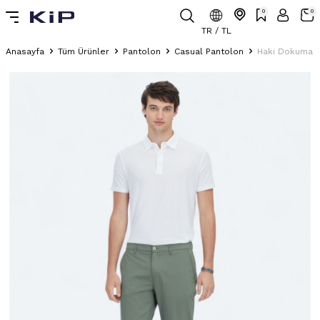
0
0
TR / TL
Anasayfa
Tüm Ürünler
Pantolon
Casual Pantolon
Haki Dokuma S