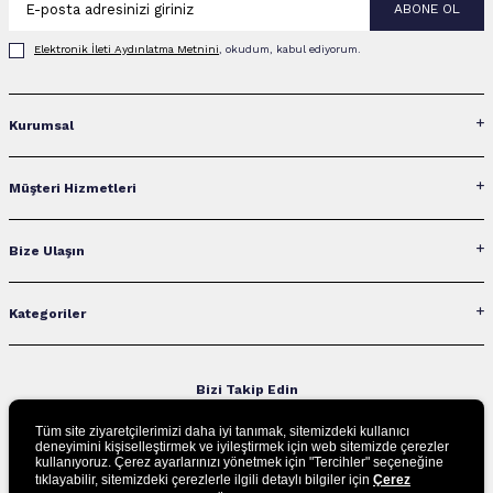
ABONE OL
Elektronik İleti Aydınlatma Metni‌ni
, okudum, kabul ediyorum.
Kurumsal
Müşteri Hizmetleri
Bize Ulaşın
Kategoriler
Bizi Takip Edin
Tüm site ziyaretçilerimizi daha iyi tanımak, sitemizdeki kullanıcı
deneyimini kişiselleştirmek ve iyileştirmek için web sitemizde çerezler
kullanıyoruz. Çerez ayarlarınızı yönetmek için "Tercihler" seçeneğine
UYGULAMAMIZI İNDİRİN
tıklayabilir, sitemizdeki çerezlerle ilgili detaylı bilgiler için
Çerez