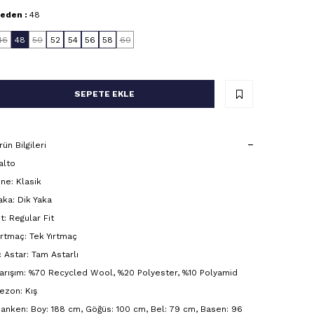
eden :
48
46
48
50
52
54
56
58
60
SEPETE EKLE
rün Bilgileri
alto
ine: Klasik
aka: Dik Yaka
it: Regular Fit
ırtmaç: Tek Yırtmaç
ç Astar: Tam Astarlı
arışım: %70 Recycled Wool, %20 Polyester, %10 Polyamid
ezon: Kış
anken: Boy: 188 cm, Göğüs: 100 cm, Bel: 79 cm, Basen: 96