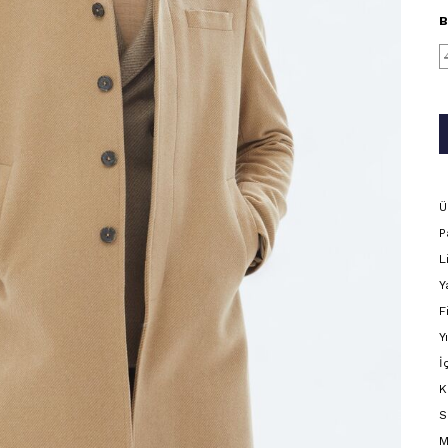
B
Ü
P
L
Y
F
Y
İ
K
S
M