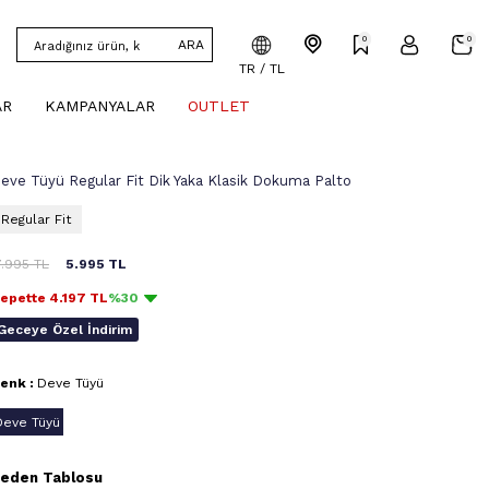
0
0
ARA
TR / TL
AR
KAMPANYALAR
OUTLET
eve Tüyü Regular Fit Dik Yaka Klasik Dokuma Palto
Regular Fit
7.995
TL
5.995
TL
epette
4.197
TL
%30
Geceye Özel İndirim
enk :
Deve Tüyü
Deve Tüyü
eden Tablosu