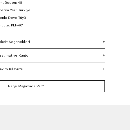
m, Beden: 48
retim Yeri: Türkiye
enk: Deve Tüyü
rticle: PLT-401
aksit Seçenekleri
eslimat ve Kargo
akım Kılavuzu
Hangi Mağazada Var?