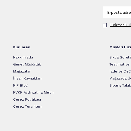
Elektronik İ
Kurumsal
Müşteri Hiz
Hakkımızda
Sıkça Sorula
Genel Müdürlük
Teslimat ve
Mağazalar
İade ve Deği
İnsan Kaynakları
Mağazada Üc
KİP Blog
Sipariş Takib
KVKK Aydınlatma Metni
Çerez Politikası
Çerez Tercihleri