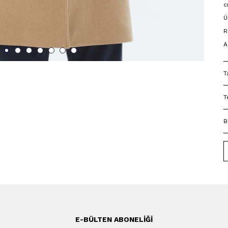
c
Ü
R
A
T
T
B
E-BÜLTEN ABONELIĞI