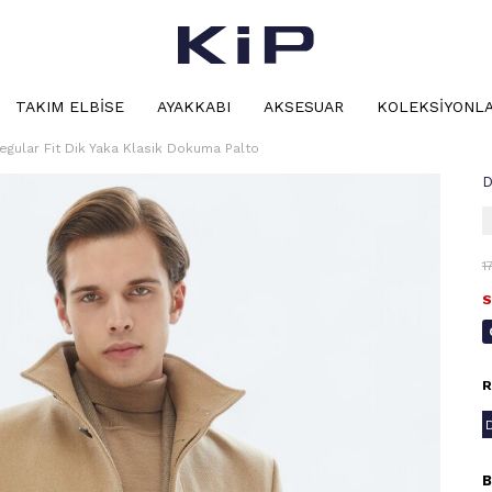
TAKIM ELBISE
AYAKKABI
AKSESUAR
KOLEKSIYONL
egular Fit Dik Yaka Klasik Dokuma Palto
D
1
S
R
B