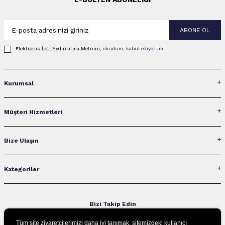
ABONE OL
Elektronik İleti Aydınlatma Metni‌ni
, okudum, kabul ediyorum.
Kurumsal
Müşteri Hizmetleri
Bize Ulaşın
Kategoriler
Bizi Takip Edin
Tüm site ziyaretçilerimizi daha iyi tanımak, sitemizdeki kullanıcı