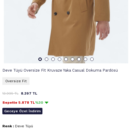
Deve Tüyü Oversize Fit Kruvaze Yaka Casual Dokuma Pardösü
Oversize Fit
13.995
TL
8.397
TL
Sepette
5.878
TL
%30
Geceye Özel İndirim
Renk :
Deve Tüyü