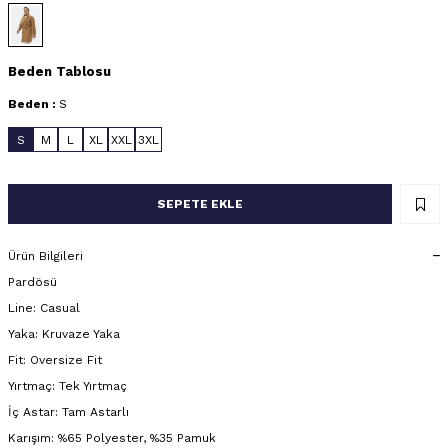
Beden Tablosu
Beden :
S
S
M
L
XL
XXL
3XL
SEPETE EKLE
Ürün Bilgileri
Pardösü
Line: Casual
Yaka: Kruvaze Yaka
Fit: Oversize Fit
Yırtmaç: Tek Yırtmaç
İç Astar: Tam Astarlı
Karışım: %65 Polyester, %35 Pamuk