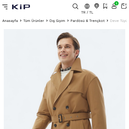
1
0
0
TR / TL
Anasayfa
Tüm Ürünler
Dış Giyim
Pardösü & Trençkot
Deve Tüyü 