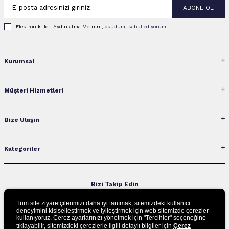
ABONE OL
Elektronik İleti Aydınlatma Metni‌ni
, okudum, kabul ediyorum.
Kurumsal
Müşteri Hizmetleri
Bize Ulaşın
Kategoriler
Bizi Takip Edin
Tüm site ziyaretçilerimizi daha iyi tanımak, sitemizdeki kullanıcı
deneyimini kişiselleştirmek ve iyileştirmek için web sitemizde çerezler
kullanıyoruz. Çerez ayarlarınızı yönetmek için "Tercihler" seçeneğine
UYGULAMAMIZI İNDİRİN
tıklayabilir, sitemizdeki çerezlerle ilgili detaylı bilgiler için
Çerez