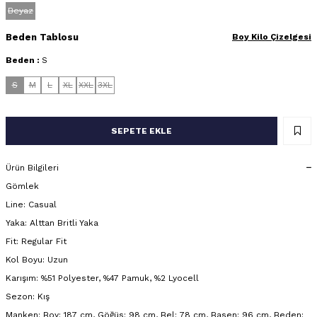
Beyaz
Beden Tablosu
Boy Kilo Çizelgesi
Beden :
S
S
M
L
XL
XXL
3XL
SEPETE EKLE
Ürün Bilgileri
Gömlek
Line: Casual
Yaka: Alttan Britli Yaka
Fit: Regular Fit
Kol Boyu: Uzun
Karışım: %51 Polyester, %47 Pamuk, %2 Lyocell
Sezon: Kış
Manken: Boy: 187 cm, Göğüs: 98 cm, Bel: 78 cm, Basen: 96 cm, Beden: