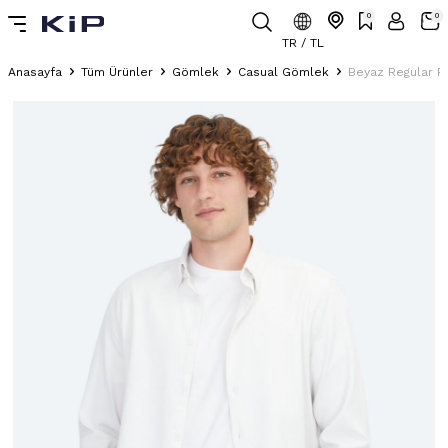
0
0
TR / TL
Anasayfa
Tüm Ürünler
Gömlek
Casual Gömlek
Beyaz Regular F