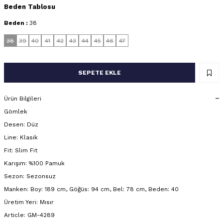
Beden Tablosu
Beden :
38
38
39
40
41
42
43
44
45
46
47
SEPETE EKLE
Ürün Bilgileri
Gömlek
Desen: Düz
Line: Klasik
Fit: Slim Fit
Karışım: %100 Pamuk
Sezon: Sezonsuz
Manken: Boy: 189 cm, Göğüs: 94 cm, Bel: 78 cm, Beden: 40
Üretim Yeri: Mısır
Article: GM-4289