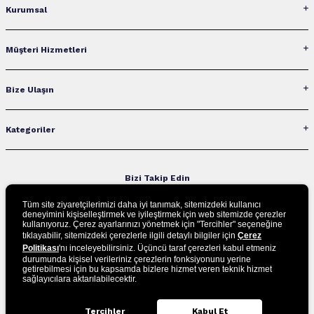
Kurumsal
Müşteri Hizmetleri
Bize Ulaşın
Kategoriler
Bizi Takip Edin
Tüm site ziyaretçilerimizi daha iyi tanımak, sitemizdeki kullanıcı
deneyimini kişiselleştirmek ve iyileştirmek için web sitemizde çerezler
kullanıyoruz. Çerez ayarlarınızı yönetmek için "Tercihler" seçeneğine
UYGULAMAMIZI İNDİRİN
tıklayabilir, sitemizdeki çerezlerle ilgili detaylı bilgiler için
Çerez
Politikası
'nı inceleyebilirsiniz. Üçüncü taraf çerezleri kabul etmeniz
durumunda kişisel verileriniz çerezlerin fonksiyonunu yerine
getirebilmesi için bu kapsamda bizlere hizmet veren teknik hizmet
sağlayıcılara aktarılabilecektir.
Tercihler
Kabul Et