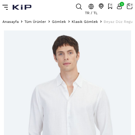
1
0
0
TR / TL
Anasayfa
Tüm Ürünler
Gömlek
Klasik Gömlek
Beyaz Düz Regul