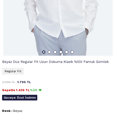
Beyaz Düz Regular Fit Uzun Dokuma Klasik %100 Pamuk Gömlek
Regular Fit
2.995
TL
1.795
TL
Sepette
1.436
TL
%20
Geceye Özel İndirim
Renk :
Beyaz