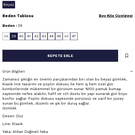
Beyaz
Beden Tablosu
Boy Kilo Çizelgesi
Beden :
39
38
39
40
41
42
43
44
45
46
47
SEPETE EKLE
Ürün Bilgileri
Zamansız şıklığın en önemli parçalarından biri olan bu beyaz gömlek,
klasik line tasarımı ve poplin dokusu ile hem iş hem özel gün
kombinlerinde mükemmel bir görünüm sunar. %100 pamuk kumaşı
sayesinde nefes alabilir, hafif ve cilt dostu bir yapı sunarak gün boyu
konfor sağlar. Poplin dokusu sayesinde pürüzsüz ve zarif bir yüzey
sunan bu gömlek, düzenli ve şık bir duruş sağlar.
Gömlek
Desen: Düz
Line: Klasik
Yaka: Alttan Düğmeli Yaka