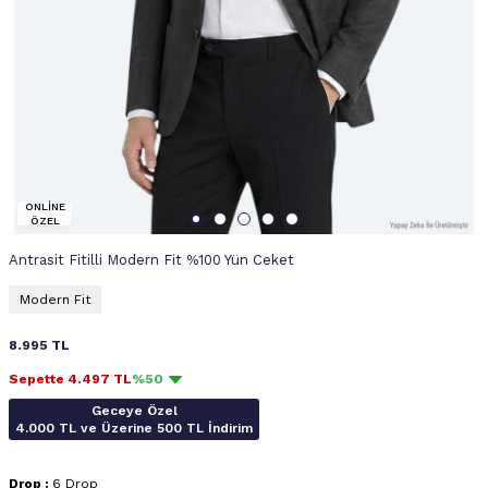
ONLİNE
ÖZEL
Antrasit Fitilli Modern Fit %100 Yün Ceket
Modern Fit
8.995
TL
Sepette
4.497
TL
%50
Geceye Özel
4.000 TL ve Üzerine 500 TL İndirim
Drop :
6 Drop