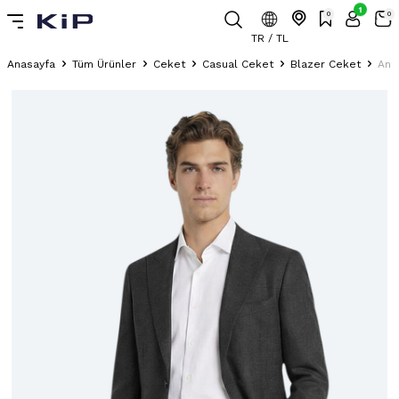
1
0
0
TR / TL
Anasayfa
Tüm Ürünler
Ceket
Casual Ceket
Blazer Ceket
Antr