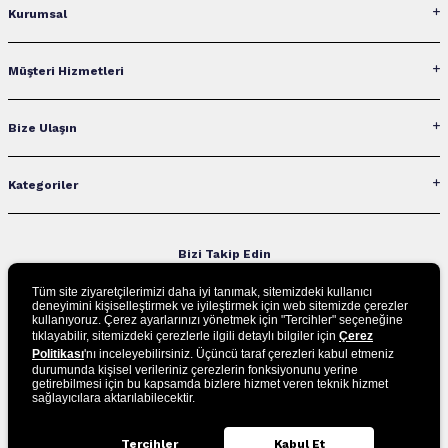
Kurumsal
Müşteri Hizmetleri
Bize Ulaşın
Kategoriler
Bizi Takip Edin
Tüm site ziyaretçilerimizi daha iyi tanımak, sitemizdeki kullanıcı
deneyimini kişiselleştirmek ve iyileştirmek için web sitemizde çerezler
kullanıyoruz. Çerez ayarlarınızı yönetmek için "Tercihler" seçeneğine
UYGULAMAMIZI İNDİRİN
tıklayabilir, sitemizdeki çerezlerle ilgili detaylı bilgiler için
Çerez
Politikası
'nı inceleyebilirsiniz. Üçüncü taraf çerezleri kabul etmeniz
durumunda kişisel verileriniz çerezlerin fonksiyonunu yerine
getirebilmesi için bu kapsamda bizlere hizmet veren teknik hizmet
sağlayıcılara aktarılabilecektir.
Tercihler
Kabul Et