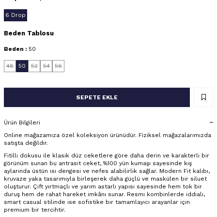
6 Drop
Beden Tablosu
Beden :
50
48
50
52
54
56
SEPETE EKLE
Ürün Bilgileri
Online mağazamıza özel koleksiyon ürünüdür. Fiziksel mağazalarımızda
satışta değildir.
Fitilli dokusu ile klasik düz ceketlere göre daha derin ve karakterli bir
görünüm sunan bu antrasit ceket, %100 yün kumaşı sayesinde kış
aylarında üstün ısı dengesi ve nefes alabilirlik sağlar. Modern Fit kalıbı,
kruvaze yaka tasarımıyla birleşerek daha güçlü ve maskülen bir siluet
oluşturur. Çift yırtmaçlı ve yarım astarlı yapısı sayesinde hem tok bir
duruş hem de rahat hareket imkânı sunar. Resmi kombinlerde iddialı,
smart casual stilinde ise sofistike bir tamamlayıcı arayanlar için
premium bir tercihtir.