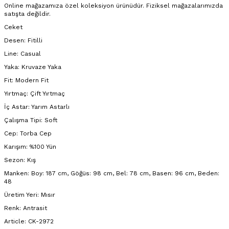
Online mağazamıza özel koleksiyon ürünüdür. Fiziksel mağazalarımızda
satışta değildir.
Ceket
Desen: Fitilli
Line: Casual
Yaka: Kruvaze Yaka
Fit: Modern Fit
Yırtmaç: Çift Yırtmaç
İç Astar: Yarım Astarlı
Çalışma Tipi: Soft
Cep: Torba Cep
Karışım: %100 Yün
Sezon: Kış
Manken: Boy: 187 cm, Göğüs: 98 cm, Bel: 78 cm, Basen: 96 cm, Beden:
48
Üretim Yeri: Mısır
Renk: Antrasit
Article: CK-2972